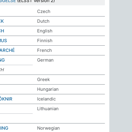
ØGELSE
(ELSST Version 2)
Czech
EK
Dutch
CH
English
MUS
Finnish
MARCHÉ
French
NG
German
CH
Greek
Hungarian
ÓKNIR
Icelandic
Lithuanian
ING
Norwegian