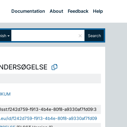
Documentation
About
Feedback
Help
×
nish
Search
NDERSØGELSE
LIKUM
.elsst:f242d759-f913-4b4e-80f8-a9330af7fd09:3
da.eu/id/f242d759-f913-4b4e-80f8-a9330af7fd09