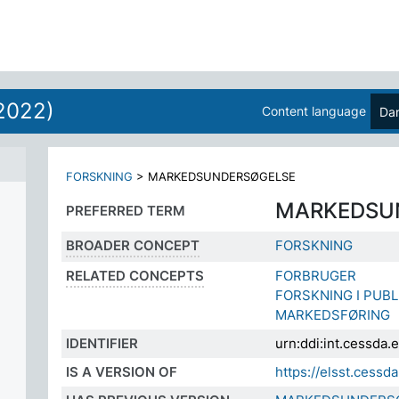
2022)
Content language
Da
FORSKNING
>
MARKEDSUNDERSØGELSE
MARKEDSU
PREFERRED TERM
BROADER CONCEPT
FORSKNING
RELATED CONCEPTS
FORBRUGER
FORSKNING I PUB
MARKEDSFØRING
IDENTIFIER
urn:ddi:int.cessda
IS A VERSION OF
https://elsst.cess