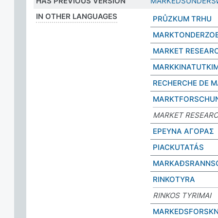
HAS PREVIOUS VERSION
MARKEDSUNDERS
IN OTHER LANGUAGES
PRŮZKUM TRHU
MARKTONDERZO
MARKET RESEAR
MARKKINATUTKI
RECHERCHE DE 
MARKTFORSCHU
MARKET RESEAR
ΕΡΕΥΝΑ ΑΓΟΡΑΣ
PIACKUTATÁS
MARKAÐSRANNS
RINKOTYRA
RINKOS TYRIMAI
MARKEDSFORSKN