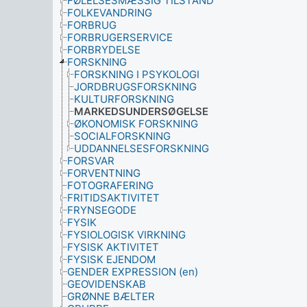
FØLELSESMÆSSIG TILSTAND
FOLKEVANDRING
FORBRUG
FORBRUGERSERVICE
FORBRYDELSE
FORSKNING
FORSKNING I PSYKOLOGI
JORDBRUGSFORSKNING
KULTURFORSKNING
MARKEDSUNDERSØGELSE
ØKONOMISK FORSKNING
SOCIALFORSKNING
UDDANNELSESFORSKNING
FORSVAR
FORVENTNING
FOTOGRAFERING
FRITIDSAKTIVITET
FRYNSEGODE
FYSIK
FYSIOLOGISK VIRKNING
FYSISK AKTIVITET
FYSISK EJENDOM
GENDER EXPRESSION (en)
GEOVIDENSKAB
GRØNNE BÆLTER