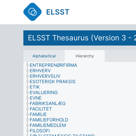
DATALOGI
DELTAGELSE
ELSST
DEMOGRAFI
DETAILBUTIK
DETAILHANDELSSERVICE
DISKRIMINATION
ELSST Thesaurus (Version 3 - 
DYR (BIOLOGI)
EFTERKRIGSFORANSTALTNING
EJENDOM, EJERSKAB OG UDLEJNING
EKSAMEN
Alphabetical
Hierarchy
ENERGI
ENTREPRENØRFIRMA
ERHVERV
ERHVERVSLIV
ESOTERISK PRAKSIS
ETIK
EVALUERING
EVNE
FABRIKSANLÆG
FACILITET
FAMILIE
FAMILIEFORHOLD
FAMILIEMEDLEM
FILOSOFI