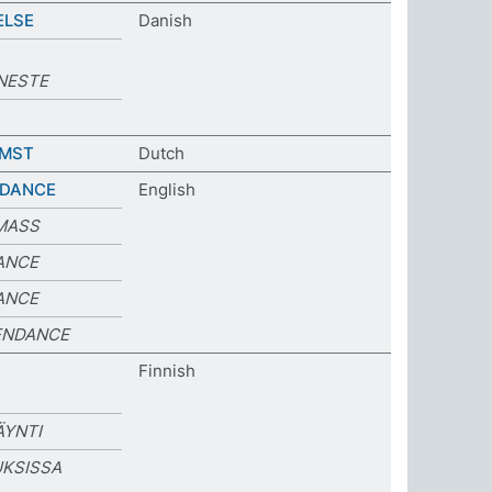
ELSE
Danish
NESTE
OMST
Dutch
NDANCE
English
MASS
ANCE
ANCE
ENDANCE
Finnish
ÄYNTI
KSISSA