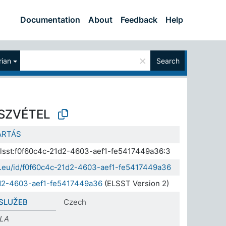
Documentation
About
Feedback
Help
×
ian
Search
ÉSZVÉTEL
ARTÁS
.elsst:f0f60c4c-21d2-4603-aef1-fe5417449a36:3
da.eu/id/f0f60c4c-21d2-4603-aef1-fe5417449a36
1d2-4603-aef1-fe5417449a36
(ELSST Version 2)
SLUŽEB
Czech
LA