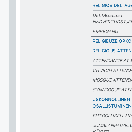
RELIGIØS DELTAG
DELTAGELSE I
NADVERGUDSTJE
KIRKEGANG
RELIGIEUZE OPK
RELIGIOUS ATTE
ATTENDANCE AT 
CHURCH ATTEND
MOSQUE ATTEND
SYNAGOGUE ATT
USKONNOLLINEN
OSALLISTUMINEN
EHTOOLLISELLAK
JUMALANPALVELU
KÄYNTI