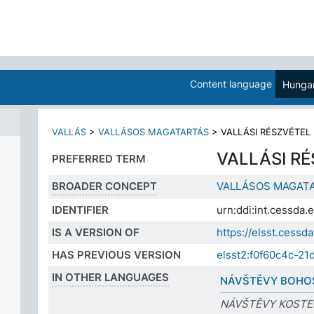
Content language
Hungar
VALLÁS
>
VALLÁSOS MAGATARTÁS
>
VALLÁSI RÉSZVÉTEL
VALLÁSI R
PREFERRED TERM
BROADER CONCEPT
VALLÁSOS MAGAT
IDENTIFIER
urn:ddi:int.cessda
IS A VERSION OF
https://elsst.cess
HAS PREVIOUS VERSION
elsst2:f0f60c4c-2
IN OTHER LANGUAGES
NÁVŠTĚVY BOHO
NÁVŠTĚVY KOSTE