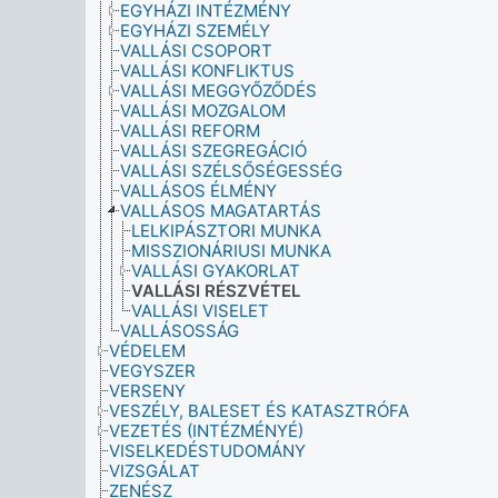
EGYHÁZI INTÉZMÉNY
EGYHÁZI SZEMÉLY
VALLÁSI CSOPORT
VALLÁSI KONFLIKTUS
VALLÁSI MEGGYŐZŐDÉS
VALLÁSI MOZGALOM
VALLÁSI REFORM
VALLÁSI SZEGREGÁCIÓ
VALLÁSI SZÉLSŐSÉGESSÉG
VALLÁSOS ÉLMÉNY
VALLÁSOS MAGATARTÁS
LELKIPÁSZTORI MUNKA
MISSZIONÁRIUSI MUNKA
VALLÁSI GYAKORLAT
VALLÁSI RÉSZVÉTEL
VALLÁSI VISELET
VALLÁSOSSÁG
VÉDELEM
VEGYSZER
VERSENY
VESZÉLY, BALESET ÉS KATASZTRÓFA
VEZETÉS (INTÉZMÉNYÉ)
VISELKEDÉSTUDOMÁNY
VIZSGÁLAT
ZENÉSZ