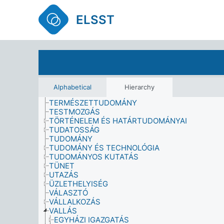
TANÁRI SZAKMA
TANULMÁNYOK BEFEJEZÉSE
ELSST
TÁRSADALMI PROBLÉMA
TÁRSADALMI RENDSZER
TÁRSADALMI STRUKTÚRA
TÁRSADALMI-GAZDASÁGI MUTATÓ
TÁRSADALOMPOLITIKA
TÁRSADALOMTUDOMÁNY
TELEPHELY
TELEPÜLÉS
Alphabetical
Hierarchy
TERMÉK
TERMÉSZETTUDOMÁNY
TESTMOZGÁS
TÖRTÉNELEM ÉS HATÁRTUDOMÁNYAI
TUDATOSSÁG
TUDOMÁNY
TUDOMÁNY ÉS TECHNOLÓGIA
TUDOMÁNYOS KUTATÁS
TÜNET
UTAZÁS
ÜZLETHELYISÉG
VÁLASZTÓ
VÁLLALKOZÁS
VALLÁS
EGYHÁZI IGAZGATÁS