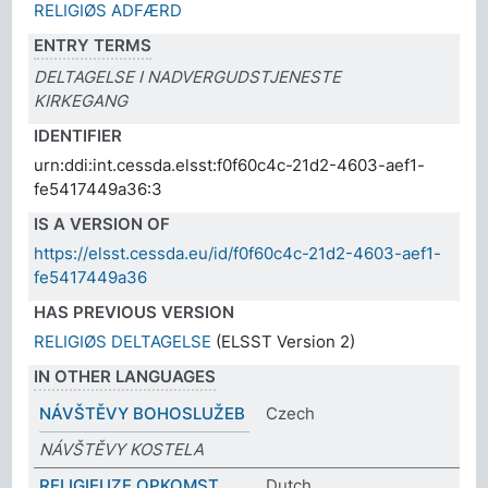
RELIGIØS ADFÆRD
ENTRY TERMS
DELTAGELSE I NADVERGUDSTJENESTE
KIRKEGANG
IDENTIFIER
urn:ddi:int.cessda.elsst:f0f60c4c-21d2-4603-aef1-
fe5417449a36:3
IS A VERSION OF
https://elsst.cessda.eu/id/f0f60c4c-21d2-4603-aef1-
fe5417449a36
HAS PREVIOUS VERSION
RELIGIØS DELTAGELSE
(ELSST Version 2)
IN OTHER LANGUAGES
NÁVŠTĚVY BOHOSLUŽEB
Czech
NÁVŠTĚVY KOSTELA
RELIGIEUZE OPKOMST
Dutch