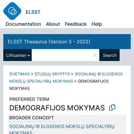
ELSST
Documentation
About
Feedback
Help
ELSST Thesaurus (Version 3 - 2022)
×
Lithuanian
Search
ŠVIETIMAS
>
STUDIJŲ KRYPTYS
>
SOCIALINIŲ IR ELGSENOS
MOKSLŲ SPECIALYBIŲ MOKYMAS
>
DEMOGRAFIJOS
MOKYMAS
PREFERRED TERM
DEMOGRAFIJOS MOKYMAS
BROADER CONCEPT
SOCIALINIŲ IR ELGSENOS MOKSLŲ SPECIALYBIŲ
MOKYMAS