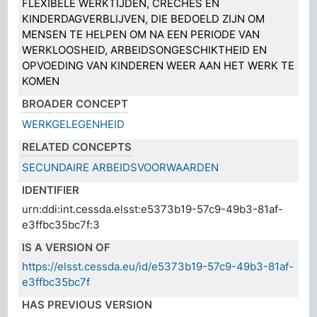
FLEXIBELE WERKTIJDEN, CRÈCHES EN
KINDERDAGVERBLIJVEN, DIE BEDOELD ZIJN OM
MENSEN TE HELPEN OM NA EEN PERIODE VAN
WERKLOOSHEID, ARBEIDSONGESCHIKTHEID EN
OPVOEDING VAN KINDEREN WEER AAN HET WERK TE
KOMEN
BROADER CONCEPT
WERKGELEGENHEID
RELATED CONCEPTS
SECUNDAIRE ARBEIDSVOORWAARDEN
IDENTIFIER
urn:ddi:int.cessda.elsst:e5373b19-57c9-49b3-81af-
e3ffbc35bc7f:3
IS A VERSION OF
https://elsst.cessda.eu/id/e5373b19-57c9-49b3-81af-
e3ffbc35bc7f
HAS PREVIOUS VERSION