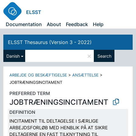
ELSST
Documentation
About
Feedback
Help
ELSST Thesaurus (Version 3 - 2022)
×
Danish
Search
ARBEJDE OG BESKÆFTIGELSE
>
ANSÆTTELSE
>
JOBTRÆNINGSINCITAMENT
PREFERRED TERM
JOBTRÆNINGSINCITAMENT
DEFINITION
INCITAMENT TIL DELTAGELSE I SÆRLIGE
ARBEJDSFORLØB MED HENBLIK PÅ AT SIKRE
DELTAGERNE EN FAST TILKNYTNING TIL