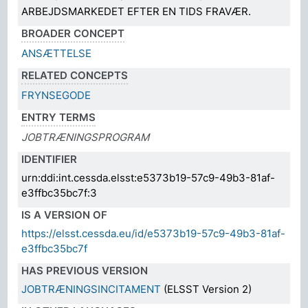
ARBEJDSMARKEDET EFTER EN TIDS FRAVÆR.
BROADER CONCEPT
ANSÆTTELSE
RELATED CONCEPTS
FRYNSEGODE
ENTRY TERMS
JOBTRÆNINGSPROGRAM
IDENTIFIER
urn:ddi:int.cessda.elsst:e5373b19-57c9-49b3-81af-
e3ffbc35bc7f:3
IS A VERSION OF
https://elsst.cessda.eu/id/e5373b19-57c9-49b3-81af-
e3ffbc35bc7f
HAS PREVIOUS VERSION
JOBTRÆNINGSINCITAMENT
(ELSST Version 2)