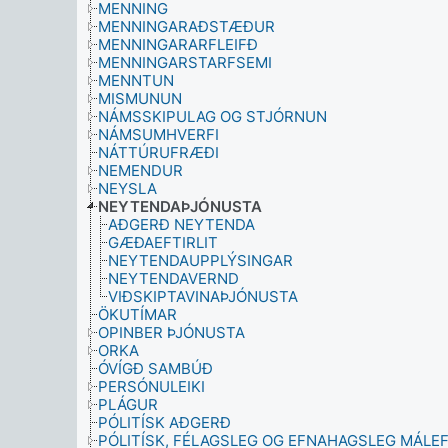
MENNING
MENNINGARAÐSTÆÐUR
MENNINGARARFLEIFÐ
MENNINGARSTARFSEMI
MENNTUN
MISMUNUN
NÁMSSKIPULAG OG STJÓRNUN
NÁMSUMHVERFI
NÁTTÚRUFRÆÐI
NEMENDUR
NEYSLA
NEYTENDAÞJÓNUSTA
AÐGERÐ NEYTENDA
GÆÐAEFTIRLIT
NEYTENDAUPPLÝSINGAR
NEYTENDAVERND
VIÐSKIPTAVINAÞJÓNUSTA
ÖKUTÍMAR
OPINBER ÞJÓNUSTA
ORKA
ÓVÍGÐ SAMBÚÐ
PERSÓNULEIKI
PLÁGUR
PÓLITÍSK AÐGERÐ
PÓLITÍSK, FÉLAGSLEG OG EFNAHAGSLEG MÁLEF