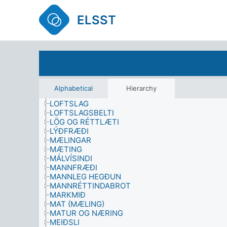
LEIGJENDUR
LEIGUSALAR
ELSST
LEYFI (SAMNINGAR)
LÍFEÐLISFRÆÐILEG ÁHRIF
LÍFFRÆÐI
LÍFSATBURÐIR
LÍFSFERILL
LÍFSSÖGUR
LÍFVÍSINDI
LISTIR
Alphabetical
Hierarchy
LJÓSMYNDUN
LOFTSLAG
LOFTSLAGSBELTI
LÖG OG RÉTTLÆTI
LÝÐFRÆÐI
MÆLINGAR
MÆTING
MÁLVÍSINDI
MANNFRÆÐI
MANNLEG HEGÐUN
MANNRÉTTINDABROT
MARKMIÐ
MAT (MÆLING)
MATUR OG NÆRING
MEIÐSLI