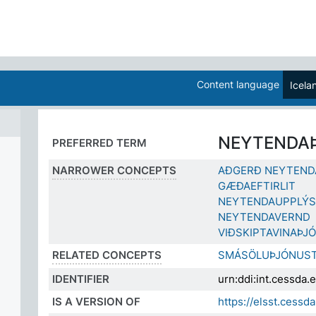
Content language
Icela
NEYTENDA
PREFERRED TERM
NARROWER CONCEPTS
AÐGERÐ NEYTEND
GÆÐAEFTIRLIT
NEYTENDAUPPLÝS
NEYTENDAVERND
VIÐSKIPTAVINAÞJ
RELATED CONCEPTS
SMÁSÖLUÞJÓNUS
IDENTIFIER
urn:ddi:int.cessd
IS A VERSION OF
https://elsst.ces