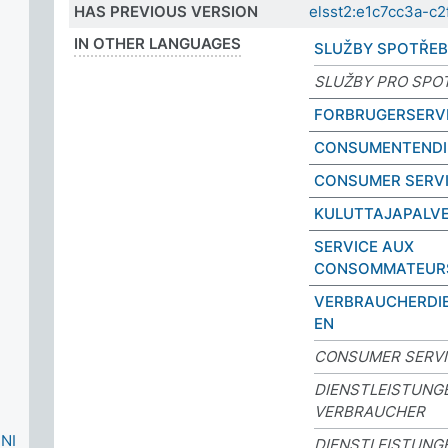
HAS PREVIOUS VERSION
elsst2:e1c7cc3a-
IN OTHER LANGUAGES
SLUŽBY SPOTŘEB
SLUŽBY PRO SPO
FORBRUGERSERV
CONSUMENTENDI
CONSUMER SERV
KULUTTAJAPALV
SERVICE AUX
CONSOMMATEUR
VERBRAUCHERDI
EN
CONSUMER SERV
DIENSTLEISTUNG
VERBRAUCHER
NI
DIENSTLEISTUNG