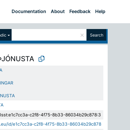
Documentation
About
Feedback
Help
×
ndic
Search
ÞJÓNUSTA
A
INGAR
ÓNUSTA
TA
a.elsst:e1c7cc3a-c2f8-4f75-8b33-86034b29c878:3
sda.eu/id/e1c7cc3a-c2f8-4f75-8b33-86034b29c878