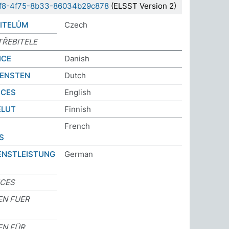
c2f8-4f75-8b33-86034b29c878
(ELSST Version 2)
ITELŮM
Czech
TŘEBITELE
ICE
Danish
ENSTEN
Dutch
ICES
English
ELUT
Finnish
French
S
ENSTLEISTUNG
German
ICES
EN FUER
EN FÜR