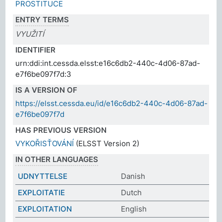
PROSTITUCE
ENTRY TERMS
VYUŽITÍ
IDENTIFIER
urn:ddi:int.cessda.elsst:e16c6db2-440c-4d06-87ad-
e7f6be097f7d:3
IS A VERSION OF
https://elsst.cessda.eu/id/e16c6db2-440c-4d06-87ad-
e7f6be097f7d
HAS PREVIOUS VERSION
VYKOŘISŤOVÁNÍ
(ELSST Version 2)
IN OTHER LANGUAGES
UDNYTTELSE
Danish
EXPLOITATIE
Dutch
EXPLOITATION
English