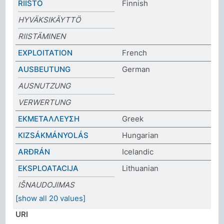
RIISTO
Finnish
HYVÄKSIKÄYTTÖ
RIISTÄMINEN
EXPLOITATION
French
AUSBEUTUNG
German
AUSNUTZUNG
VERWERTUNG
ΕΚΜΕΤΑΛΛΕΥΣΗ
Greek
KIZSÁKMÁNYOLÁS
Hungarian
ARÐRÁN
Icelandic
EKSPLOATACIJA
Lithuanian
IŠNAUDOJIMAS
[show all 20 values]
URI