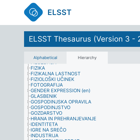
DRUŽBENI SISTEM
DRUŽBOSLOVJE
ELSST
DRUŽINA
DRUŽINSKI ČLAN
DRUŽINSKO OKOLJE
DRŽAVNI NADZOR
EKONOMIJA
ELSST Thesaurus (Version 3 - 
ELEKTOR
ENERGIJA
ETIKA
EZOTERIČNA PRAKSA
Alphabetical
Hierarchy
FILOZOFIJA
FIZIKA
FIZIKALNA LASTNOST
FIZIOLOŠKI UČINEK
FOTOGRAFIJA
GENDER EXPRESSION (en)
GLASBENIK
GOSPODINJSKA OPRAVILA
GOSPODINJSTVO
GOZDARSTVO
HRANA IN PREHRANJEVANJE
IDENTITETA
IGRE NA SREČO
INDUSTRIJA