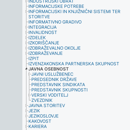
INDUSTRIJSKI OBRAT
INFORMACIJSKE POTREBE
INFORMACIJSKI IN KNJIŽNIČNI SISTEMI TER
STORITVE
INFORMATIVNO GRADIVO
INTEGRACIJA
INVALIDNOST
IZDELEK
IZKORIŠČANJE
IZOBRAŽEVALNO OKOLJE
IZOBRAŽEVANJE
IZPIT
IZVENZAKONSKA PARTNERSKA SKUPNOST
JAVNA OSEBNOST
JAVNI USLUŽBENEC
PREDSEDNIK DRŽAVE
PREDSTAVNIK SINDIKATA
PREDSTAVNIK SKUPNOSTI
VERSKI VODITELJ
ZVEZDNIK
JAVNA STORITEV
JEZIK
JEZIKOSLOVJE
KAKOVOST
KARIERA