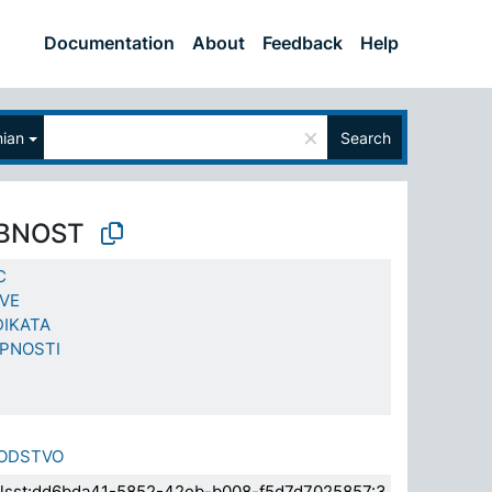
Documentation
About
Feedback
Help
×
nian
Search
BNOST
C
VE
DIKATA
PNOSTI
ODSTVO
a.elsst:dd6bda41-5852-42eb-b008-f5d7d7025857:3