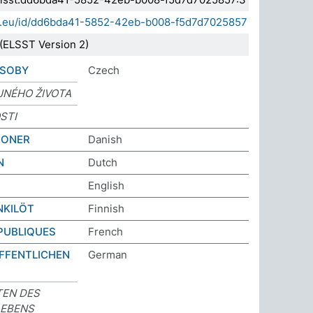
sda.eu/id/dd6bda41-5852-42eb-b008-f5d7d7025857
(ELSST Version 2)
OSOBY
Czech
JNÉHO ŽIVOTA
STI
SONER
Danish
N
Dutch
English
NKILÖT
Finnish
PUBLIQUES
French
FFENTLICHEN
German
TEN DES
LEBENS