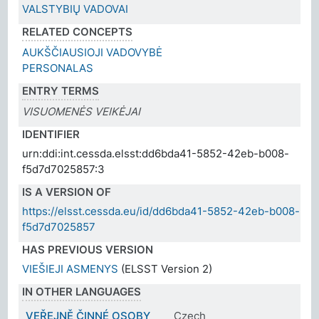
VALSTYBIŲ VADOVAI
RELATED CONCEPTS
AUKŠČIAUSIOJI VADOVYBĖ
PERSONALAS
ENTRY TERMS
VISUOMENĖS VEIKĖJAI
IDENTIFIER
urn:ddi:int.cessda.elsst:dd6bda41-5852-42eb-b008-
f5d7d7025857:3
IS A VERSION OF
https://elsst.cessda.eu/id/dd6bda41-5852-42eb-b008-
f5d7d7025857
HAS PREVIOUS VERSION
VIEŠIEJI ASMENYS
(ELSST Version 2)
IN OTHER LANGUAGES
VEŘEJNĚ ČINNÉ OSOBY
Czech