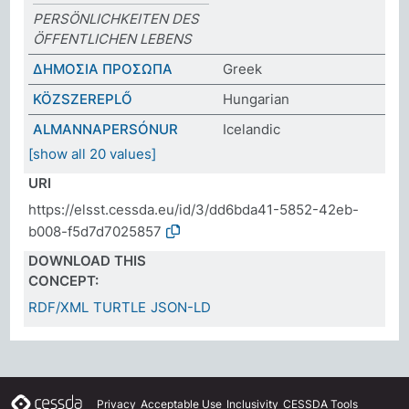
PERSÖNLICHKEITEN DES
ÖFFENTLICHEN LEBENS
ΔΗΜΟΣΙΑ ΠΡΟΣΩΠΑ
Greek
KÖZSZEREPLŐ
Hungarian
ALMANNAPERSÓNUR
Icelandic
[show all 20 values]
URI
https://elsst.cessda.eu/id/3/dd6bda41-5852-42eb-
b008-f5d7d7025857
DOWNLOAD THIS
CONCEPT:
RDF/XML
TURTLE
JSON-LD
Privacy
Acceptable Use
Inclusivity
CESSDA Tools