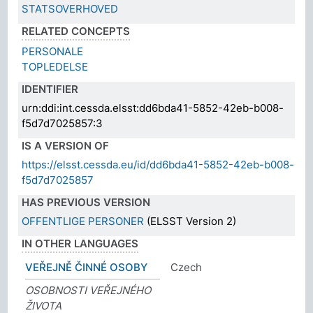
STATSOVERHOVED
RELATED CONCEPTS
PERSONALE
TOPLEDELSE
IDENTIFIER
urn:ddi:int.cessda.elsst:dd6bda41-5852-42eb-b008-
f5d7d7025857:3
IS A VERSION OF
https://elsst.cessda.eu/id/dd6bda41-5852-42eb-b008-
f5d7d7025857
HAS PREVIOUS VERSION
OFFENTLIGE PERSONER
(ELSST Version 2)
IN OTHER LANGUAGES
VEŘEJNĚ ČINNÉ OSOBY
Czech
OSOBNOSTI VEŘEJNÉHO
ŽIVOTA