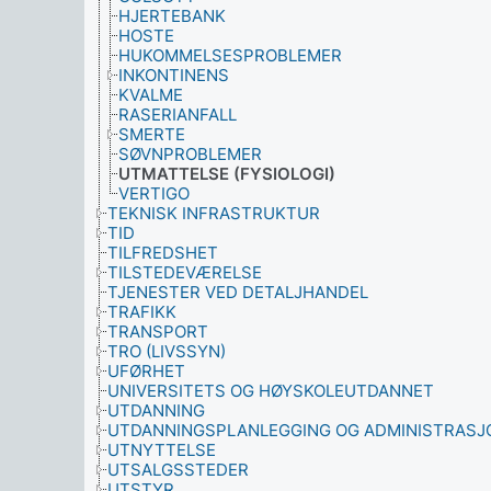
HJERTEBANK
HOSTE
HUKOMMELSESPROBLEMER
INKONTINENS
KVALME
RASERIANFALL
SMERTE
SØVNPROBLEMER
UTMATTELSE (FYSIOLOGI)
VERTIGO
TEKNISK INFRASTRUKTUR
TID
TILFREDSHET
TILSTEDEVÆRELSE
TJENESTER VED DETALJHANDEL
TRAFIKK
TRANSPORT
TRO (LIVSSYN)
UFØRHET
UNIVERSITETS OG HØYSKOLEUTDANNET
UTDANNING
UTDANNINGSPLANLEGGING OG ADMINISTRASJ
UTNYTTELSE
UTSALGSSTEDER
UTSTYR