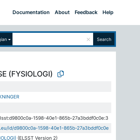
Documentation
About
Feedback
Help
×
ian
Search
E (FYSIOLOGI)
RKNINGER
.elsst:d9800c0a-1598-40e1-865b-27a3bddf0c0e:3
sda.eu/id/d9800c0a-1598-40e1-865b-27a3bddf0c0e
OLOGI)
(ELSST Version 2)