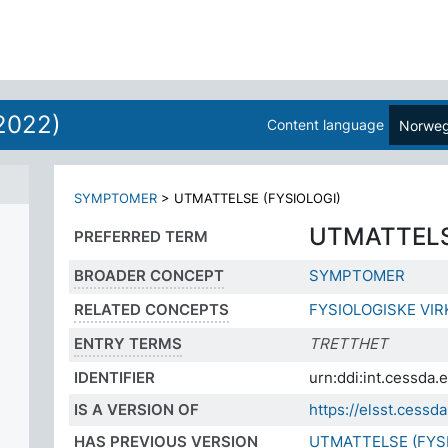
2022)
Content language
Norweg
SYMPTOMER
>
UTMATTELSE (FYSIOLOGI)
UTMATTELS
PREFERRED TERM
BROADER CONCEPT
SYMPTOMER
RELATED CONCEPTS
FYSIOLOGISKE VI
ENTRY TERMS
TRETTHET
IDENTIFIER
urn:ddi:int.cessda
IS A VERSION OF
https://elsst.ces
HAS PREVIOUS VERSION
UTMATTELSE (FYSI