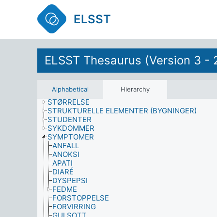
SKOGBRUK
SKOLESLUTTING
ELSST
SOSIAL STRUKTUR
SOSIAL VELFERD
SOSIALE PROBLEM
SOSIALE SYSTEM
ELSST Thesaurus (Version 3 - 
SOSIOLOGI
SOSIOØKONOMISKE INDIKATORER
SPORT
SPRÅKFORMER
Alphabetical
Hierarchy
STATLIG KONTROLL
STØRRELSE
STRUKTURELLE ELEMENTER (BYGNINGER)
STUDENTER
SYKDOMMER
SYMPTOMER
ANFALL
ANOKSI
APATI
DIARÉ
DYSPEPSI
FEDME
FORSTOPPELSE
FORVIRRING
GULSOTT