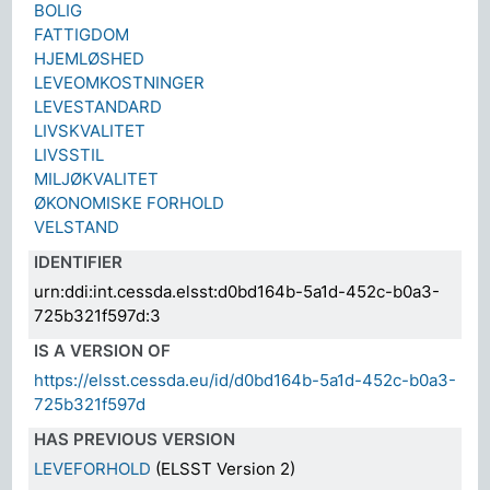
BOLIG
FATTIGDOM
HJEMLØSHED
LEVEOMKOSTNINGER
LEVESTANDARD
LIVSKVALITET
LIVSSTIL
MILJØKVALITET
ØKONOMISKE FORHOLD
VELSTAND
IDENTIFIER
urn:ddi:int.cessda.elsst:d0bd164b-5a1d-452c-b0a3-
725b321f597d:3
IS A VERSION OF
https://elsst.cessda.eu/id/d0bd164b-5a1d-452c-b0a3-
725b321f597d
HAS PREVIOUS VERSION
LEVEFORHOLD
(ELSST Version 2)