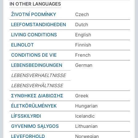
IN OTHER LANGUAGES
ŽIVOTNÍ PODMÍNKY
Czech
LEEFOMSTANDIGHEDEN
Dutch
LIVING CONDITIONS
English
ELINOLOT
Finnish
CONDITIONS DE VIE
French
LEBENSBEDINGUNGEN
German
LEBENSVERHAELTNISSE
LEBENSVERHÄLTNISSE
ΣΥΝΘΗΚΕΣ ΔΙΑΒΙΩΣΗΣ
Greek
ÉLETKÖRÜLMÉNYEK
Hungarian
LÍFSSKILYRÐI
Icelandic
GYVENIMO SĄLYGOS
Lithuanian
LEVEFORHOLD
Norwegian