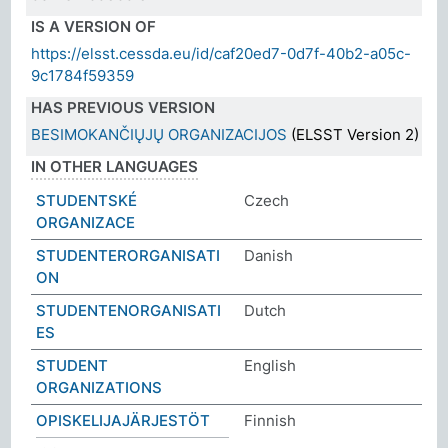
IS A VERSION OF
https://elsst.cessda.eu/id/caf20ed7-0d7f-40b2-a05c-
9c1784f59359
HAS PREVIOUS VERSION
BESIMOKANČIŲJŲ ORGANIZACIJOS
(ELSST Version 2)
IN OTHER LANGUAGES
STUDENTSKÉ
Czech
ORGANIZACE
STUDENTERORGANISATI
Danish
ON
STUDENTENORGANISATI
Dutch
ES
STUDENT
English
ORGANIZATIONS
OPISKELIJAJÄRJESTÖT
Finnish