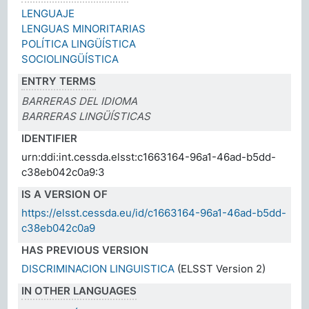
LENGUAJE
LENGUAS MINORITARIAS
POLÍTICA LINGÜÍSTICA
SOCIOLINGÜÍSTICA
ENTRY TERMS
BARRERAS DEL IDIOMA
BARRERAS LINGÜÍSTICAS
IDENTIFIER
urn:ddi:int.cessda.elsst:c1663164-96a1-46ad-b5dd-
c38eb042c0a9:3
IS A VERSION OF
https://elsst.cessda.eu/id/c1663164-96a1-46ad-b5dd-
c38eb042c0a9
HAS PREVIOUS VERSION
DISCRIMINACION LINGUISTICA
(ELSST Version 2)
IN OTHER LANGUAGES