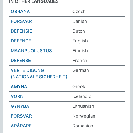
IN OTHER LANGUAGES
OBRANA
Czech
FORSVAR
Danish
DEFENSIE
Dutch
DEFENCE
English
MAANPUOLUSTUS
Finnish
DÉFENSE
French
VERTEIDIGUNG
German
(NATIONALE SICHERHEIT)
ΑΜΥΝΑ
Greek
VÖRN
Icelandic
GYNYBA
Lithuanian
FORSVAR
Norwegian
APĂRARE
Romanian