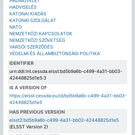
HADMŰVELET
HADVISELÉS
KATONAI KIADÁS
KATONAI SZOLGÁLAT
NATO
NEMZETKÖZI KAPCSOLATOK
NEMZETKÖZI SZÖVETSÉG
VARSÓI SZERZŐDÉS
VÉDELMI ÉS ÁLLAMBIZTONSÁGI POLITIKA
IDENTIFIER
urn:ddi:int.cessda.elsst:bd5b9a6b-c499-4a31-bb03-
42448825d1e5:3
IS A VERSION OF
https://elsst.cessda.eu/id/bd5b9a6b-c499-4a31-bb03-
42448825d1e5
HAS PREVIOUS VERSION
elsst2:bd5b9a6b-c499-4a31-bb03-42448825d1e5
(ELSST Version 2)