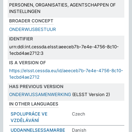
PERSONEN, ORGANISATIES, AGENTSCHAPPEN OF
INSTELLINGEN
BROADER CONCEPT
ONDERWIJSBESTUUR
IDENTIFIER
urn:ddi:int.cessda.elsst:aeeceb7b-7e4e-4756-8c10-
1ecbd4ae2712:3
IS A VERSION OF
https://elsst.cessda.eu/id/aeeceb7b-7e4e-4756-8c10-
1ecbd4ae2712
HAS PREVIOUS VERSION
ONDERWIJSSAMENWERKING
(ELSST Version 2)
IN OTHER LANGUAGES
SPOLUPRÁCE VE
Czech
VZDĚLÁVÁNÍ
UDDANNELSESSAMARBE
Danish