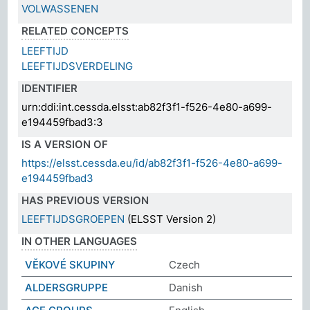
VOLWASSENEN
RELATED CONCEPTS
LEEFTIJD
LEEFTIJDSVERDELING
IDENTIFIER
urn:ddi:int.cessda.elsst:ab82f3f1-f526-4e80-a699-
e194459fbad3:3
IS A VERSION OF
https://elsst.cessda.eu/id/ab82f3f1-f526-4e80-a699-
e194459fbad3
HAS PREVIOUS VERSION
LEEFTIJDSGROEPEN
(ELSST Version 2)
IN OTHER LANGUAGES
VĚKOVÉ SKUPINY
Czech
ALDERSGRUPPE
Danish