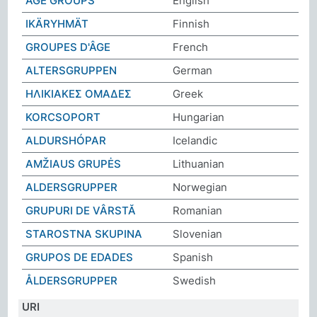
AGE GROUPS
English
IKÄRYHMÄT
Finnish
GROUPES D'ÂGE
French
ALTERSGRUPPEN
German
ΗΛΙΚΙΑΚΕΣ ΟΜΑΔΕΣ
Greek
KORCSOPORT
Hungarian
ALDURSHÓPAR
Icelandic
AMŽIAUS GRUPĖS
Lithuanian
ALDERSGRUPPER
Norwegian
GRUPURI DE VÂRSTĂ
Romanian
STAROSTNA SKUPINA
Slovenian
GRUPOS DE EDADES
Spanish
ÅLDERSGRUPPER
Swedish
URI