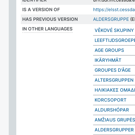
IS A VERSION OF
https://elsst.cess
HAS PREVIOUS VERSION
ALDERSGRUPPE
(E
IN OTHER LANGUAGES
VĚKOVÉ SKUPINY
LEEFTIJDSGROEP
AGE GROUPS
IKÄRYHMÄT
GROUPES D'ÂGE
ALTERSGRUPPEN
ΗΛΙΚΙΑΚΕΣ ΟΜΑΔ
KORCSOPORT
ALDURSHÓPAR
AMŽIAUS GRUPĖ
ALDERSGRUPPER