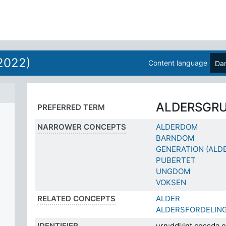
2022)
Content language
Da
ALDERSGR
PREFERRED TERM
NARROWER CONCEPTS
ALDERDOM
BARNDOM
GENERATION (ALD
PUBERTET
UNGDOM
VOKSEN
RELATED CONCEPTS
ALDER
ALDERSFORDELIN
IDENTIFIER
urn:ddi:int.cessda