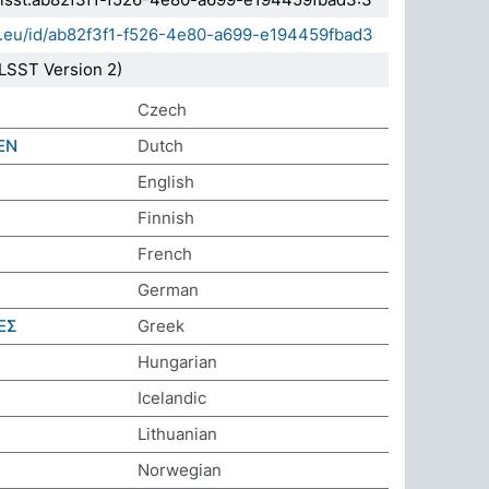
da.eu/id/ab82f3f1-f526-4e80-a699-e194459fbad3
LSST Version 2)
Czech
EN
Dutch
English
Finnish
French
German
ΕΣ
Greek
Hungarian
Icelandic
S
Lithuanian
Norwegian