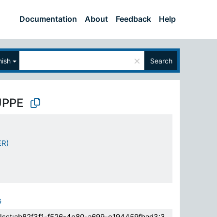
Documentation
About
Feedback
Help
×
nish
Search
UPPE
ER)
G
.elsst:ab82f3f1-f526-4e80-a699-e194459fbad3:3