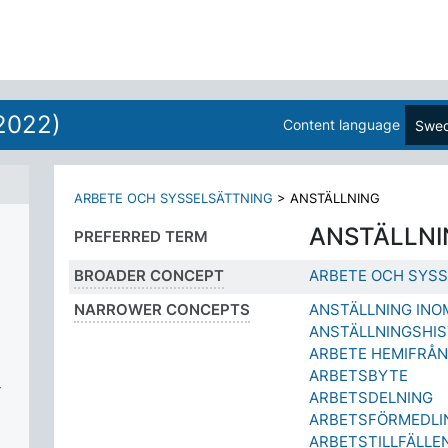
2022)
Content language
Swed
ARBETE OCH SYSSELSÄTTNING
>
ANSTÄLLNING
ANSTÄLLNI
PREFERRED TERM
BROADER CONCEPT
ARBETE OCH SYS
NARROWER CONCEPTS
ANSTÄLLNING IN
ANSTÄLLNINGSHIS
ARBETE HEMIFRÅN
ARBETSBYTE
T
ARBETSDELNING
ARBETSFÖRMEDLI
ARBETSTILLFÄLLE