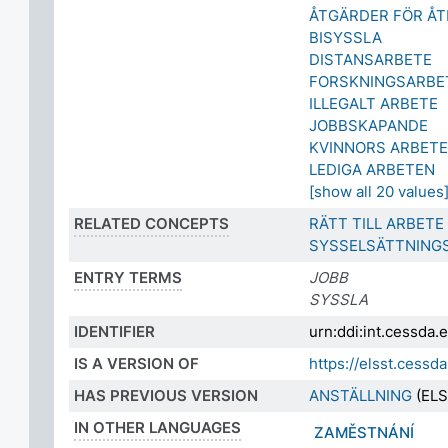
ÅTGÄRDER FÖR ÅT
BISYSSLA
DISTANSARBETE
FORSKNINGSARBE
ILLEGALT ARBETE
JOBBSKAPANDE
KVINNORS ARBETE
LEDIGA ARBETEN
[show all 20 values
RELATED CONCEPTS
RÄTT TILL ARBETE
SYSSELSÄTTNINGS
ENTRY TERMS
JOBB
SYSSLA
IDENTIFIER
urn:ddi:int.cessda
IS A VERSION OF
https://elsst.cess
HAS PREVIOUS VERSION
ANSTÄLLNING
(ELS
IN OTHER LANGUAGES
ZAMĚSTNÁNÍ