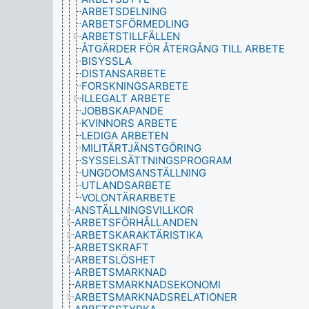
ARBETSDELNING
ARBETSFÖRMEDLING
ARBETSTILLFÄLLEN
ÅTGÄRDER FÖR ÅTERGÅNG TILL ARBETE
BISYSSLA
DISTANSARBETE
FORSKNINGSARBETE
ILLEGALT ARBETE
JOBBSKAPANDE
KVINNORS ARBETE
LEDIGA ARBETEN
MILITÄRTJÄNSTGÖRING
SYSSELSÄTTNINGSPROGRAM
UNGDOMSANSTÄLLNING
UTLANDSARBETE
VOLONTÄRARBETE
ANSTÄLLNINGSVILLKOR
ARBETSFÖRHÅLLANDEN
ARBETSKARAKTÄRISTIKA
ARBETSKRAFT
ARBETSLÖSHET
ARBETSMARKNAD
ARBETSMARKNADSEKONOMI
ARBETSMARKNADSRELATIONER