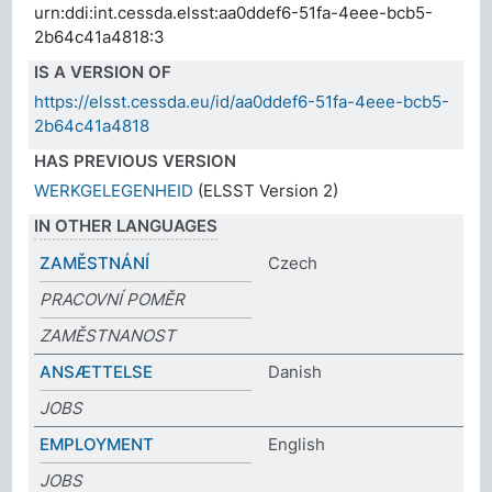
urn:ddi:int.cessda.elsst:aa0ddef6-51fa-4eee-bcb5-
2b64c41a4818:3
IS A VERSION OF
https://elsst.cessda.eu/id/aa0ddef6-51fa-4eee-bcb5-
2b64c41a4818
HAS PREVIOUS VERSION
WERKGELEGENHEID
(ELSST Version 2)
IN OTHER LANGUAGES
ZAMĚSTNÁNÍ
Czech
PRACOVNÍ POMĚR
ZAMĚSTNANOST
ANSÆTTELSE
Danish
JOBS
EMPLOYMENT
English
JOBS