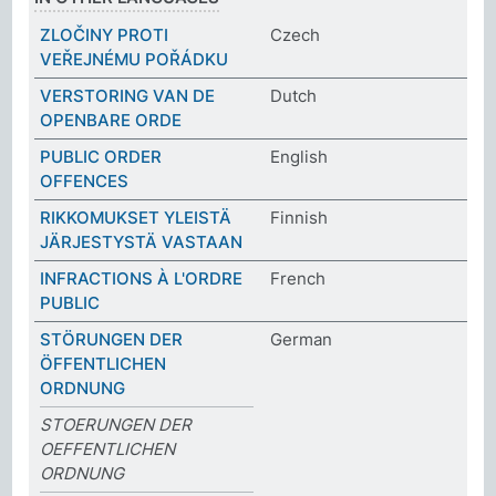
ZLOČINY PROTI
Czech
VEŘEJNÉMU POŘÁDKU
VERSTORING VAN DE
Dutch
OPENBARE ORDE
PUBLIC ORDER
English
OFFENCES
RIKKOMUKSET YLEISTÄ
Finnish
JÄRJESTYSTÄ VASTAAN
INFRACTIONS À L'ORDRE
French
PUBLIC
STÖRUNGEN DER
German
ÖFFENTLICHEN
ORDNUNG
STOERUNGEN DER
OEFFENTLICHEN
ORDNUNG