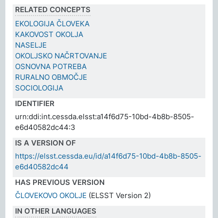
RELATED CONCEPTS
EKOLOGIJA ČLOVEKA
KAKOVOST OKOLJA
NASELJE
OKOLJSKO NAČRTOVANJE
OSNOVNA POTREBA
RURALNO OBMOČJE
SOCIOLOGIJA
IDENTIFIER
urn:ddi:int.cessda.elsst:a14f6d75-10bd-4b8b-8505-
e6d40582dc44:3
IS A VERSION OF
https://elsst.cessda.eu/id/a14f6d75-10bd-4b8b-8505-
e6d40582dc44
HAS PREVIOUS VERSION
ČLOVEKOVO OKOLJE
(ELSST Version 2)
IN OTHER LANGUAGES