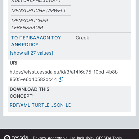
KULTURLANDSCHAFT
MENSCHLICHE UMWELT
MENSCHLICHER
LEBENSRAUM
ΤΟ ΠΕΡΙΒΑΛΛΟΝ ΤΟΥ
Greek
ΑΝΘΡΩΠΟΥ
[show all 27 values]
URI
https://elsst.cessda.eu/id/3/a14f6d75-10bd-4b8b-
8505-e6d40582dc44
DOWNLOAD THIS
CONCEPT:
RDF/XML
TURTLE
JSON-LD
Privacy
Acceptable Use
Inclusivity
CESSDA Tools