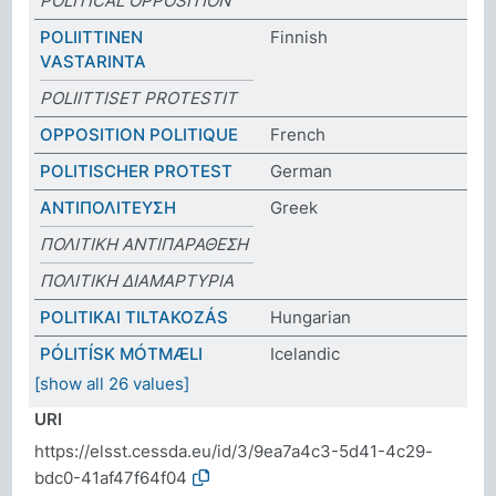
POLITICAL OPPOSITION
POLIITTINEN
Finnish
VASTARINTA
POLIITTISET PROTESTIT
OPPOSITION POLITIQUE
French
POLITISCHER PROTEST
German
ΑΝΤΙΠΟΛΙΤΕΥΣΗ
Greek
ΠΟΛΙΤΙΚΗ ΑΝΤΙΠΑΡΑΘΕΣΗ
ΠΟΛΙΤΙΚΗ ΔΙΑΜΑΡΤΥΡΙΑ
POLITIKAI TILTAKOZÁS
Hungarian
PÓLITÍSK MÓTMÆLI
Icelandic
[show all 26 values]
URI
https://elsst.cessda.eu/id/3/9ea7a4c3-5d41-4c29-
bdc0-41af47f64f04