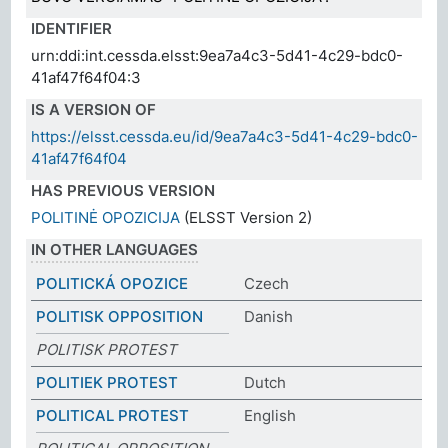
IDENTIFIER
urn:ddi:int.cessda.elsst:9ea7a4c3-5d41-4c29-bdc0-
41af47f64f04:3
IS A VERSION OF
https://elsst.cessda.eu/id/9ea7a4c3-5d41-4c29-bdc0-
41af47f64f04
HAS PREVIOUS VERSION
POLITINĖ OPOZICIJA
(ELSST Version 2)
IN OTHER LANGUAGES
POLITICKÁ OPOZICE
Czech
POLITISK OPPOSITION
Danish
POLITISK PROTEST
POLITIEK PROTEST
Dutch
POLITICAL PROTEST
English