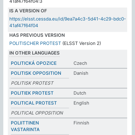
41af47f64f04:3
IS A VERSION OF
https://elsst.cessda.eu/id/9ea7a4c3-5d41-4c29-bdc0-
41af47f64f04
HAS PREVIOUS VERSION
POLITISCHER PROTEST
(ELSST Version 2)
IN OTHER LANGUAGES
POLITICKÁ OPOZICE
Czech
POLITISK OPPOSITION
Danish
POLITISK PROTEST
POLITIEK PROTEST
Dutch
POLITICAL PROTEST
English
POLITICAL OPPOSITION
POLIITTINEN
Finnish
VASTARINTA