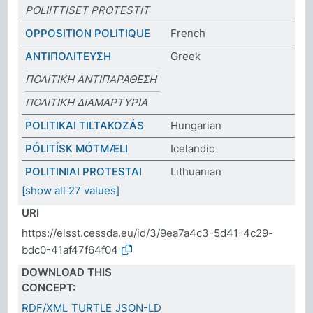
POLIITTISET PROTESTIT
OPPOSITION POLITIQUE
French
ΑΝΤΙΠΟΛΙΤΕΥΣΗ
Greek
ΠΟΛΙΤΙΚΗ ΑΝΤΙΠΑΡΑΘΕΣΗ
ΠΟΛΙΤΙΚΗ ΔΙΑΜΑΡΤΥΡΙΑ
POLITIKAI TILTAKOZÁS
Hungarian
PÓLITÍSK MÓTMÆLI
Icelandic
POLITINIAI PROTESTAI
Lithuanian
[show all 27 values]
URI
https://elsst.cessda.eu/id/3/9ea7a4c3-5d41-4c29-
bdc0-41af47f64f04
DOWNLOAD THIS
CONCEPT:
RDF/XML
TURTLE
JSON-LD