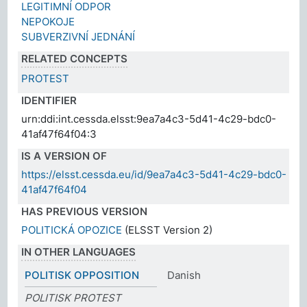
LEGITIMNÍ ODPOR
NEPOKOJE
SUBVERZIVNÍ JEDNÁNÍ
RELATED CONCEPTS
PROTEST
IDENTIFIER
urn:ddi:int.cessda.elsst:9ea7a4c3-5d41-4c29-bdc0-
41af47f64f04:3
IS A VERSION OF
https://elsst.cessda.eu/id/9ea7a4c3-5d41-4c29-bdc0-
41af47f64f04
HAS PREVIOUS VERSION
POLITICKÁ OPOZICE
(ELSST Version 2)
IN OTHER LANGUAGES
POLITISK OPPOSITION
Danish
POLITISK PROTEST