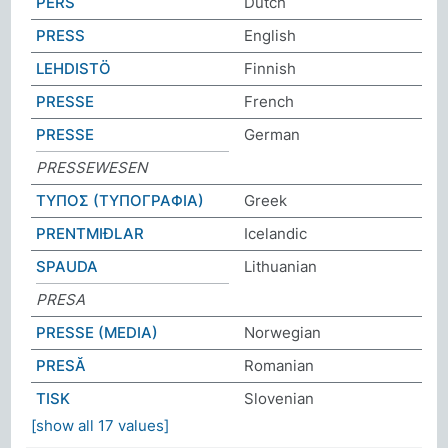
PERS
Dutch
PRESS
English
LEHDISTÖ
Finnish
PRESSE
French
PRESSE
German
PRESSEWESEN
ΤΥΠΟΣ (ΤΥΠΟΓΡΑΦΙΑ)
Greek
PRENTMIÐLAR
Icelandic
SPAUDA
Lithuanian
PRESA
PRESSE (MEDIA)
Norwegian
PRESĂ
Romanian
TISK
Slovenian
[show all 17 values]