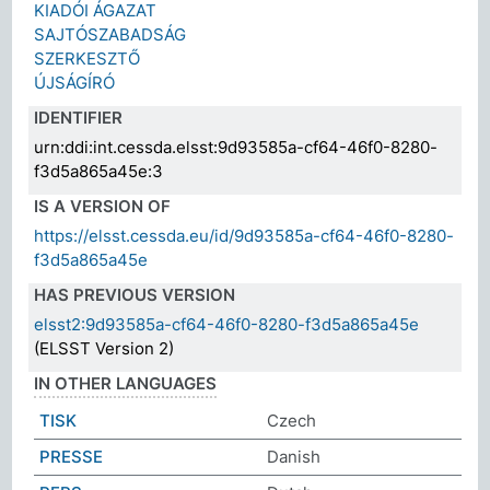
KIADÓI ÁGAZAT
SAJTÓSZABADSÁG
SZERKESZTŐ
ÚJSÁGÍRÓ
IDENTIFIER
urn:ddi:int.cessda.elsst:9d93585a-cf64-46f0-8280-
f3d5a865a45e:3
IS A VERSION OF
https://elsst.cessda.eu/id/9d93585a-cf64-46f0-8280-
f3d5a865a45e
HAS PREVIOUS VERSION
elsst2:9d93585a-cf64-46f0-8280-f3d5a865a45e
(ELSST Version 2)
IN OTHER LANGUAGES
TISK
Czech
PRESSE
Danish