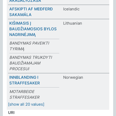
AKADÁLYOZÁSA
AFSKIPTI AF MEÐFERÐ
Icelandic
SAKAMÁLA
KIŠIMASIS Į
Lithuanian
BAUDŽIAMOSIOS BYLOS
NAGRINĖJIMĄ
BANDYMAS PAVEIKTI
TYRIMĄ
BANDYMAS TRUKDYTI
BAUDŽIAMAJAM
PROCESUI
INNBLANDING I
Norwegian
STRAFFESAKER
MOTARBEIDE
STRAFFESAKER
[show all 20 values]
URI