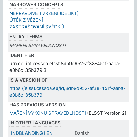
NARROWER CONCEPTS
NEPRAVDIVÉ TVRZENÍ (DELIKT)
ÚTĚK Z VĚZENÍ
ZASTRAŠOVÁNÍ SVĚDKŮ
ENTRY TERMS
MAŘENÍ SPRAVEDLNOSTI
IDENTIFIER
urn:ddi:int.cessda.elsst:8db9d952-af38-451f-aaba-
e0b6c135b379:3
IS A VERSION OF
https://elsst.cessda.eu/id/8db9d952-af38-451f-aaba-
e0b6c135b379
HAS PREVIOUS VERSION
MAŘENÍ VÝKONU SPRAVEDLNOSTI
(ELSST Version 2)
IN OTHER LANGUAGES
INDBLANDING I EN
Danish