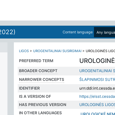
2022)
Content language
Any langu
LIGOS
>
UROGENITALINIAI SUSIRGIMAI
>
UROLOGINĖS LIG
UROLOGINĖ
PREFERRED TERM
BROADER CONCEPT
UROGENITALINIAI 
NARROWER CONCEPTS
ŠLAPINIMOSI SUTR
IDENTIFIER
urn:ddi:int.cessd
IS A VERSION OF
https://elsst.ces
HAS PREVIOUS VERSION
UROLOGINĖS LIGO
IN OTHER LANGUAGES
UROLOGICKÉ NEM