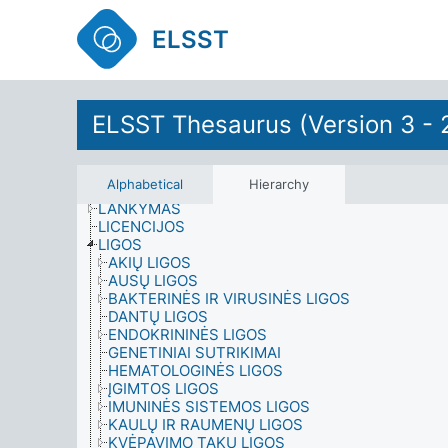
KONTRAKTAI IR SUTARTYS
KORUPCIJA
ELSST
KROVINIAI
KULTŪRA
KULTŪRINĖ VEIKLA
KULTŪRINĖS SĄLYGOS
KULTŪROS PAVELDAS
ELSST Thesaurus (Version 3 - 
KULTŪROS PLANAVIMAS IR ADMINISTRAVIMAS
KVALIFIKACIJOS
LAIKAS
Alphabetical
Hierarchy
LAISVALAIKIO VEIKLA
LANKYMAS
LICENCIJOS
LIGOS
AKIŲ LIGOS
AUSŲ LIGOS
BAKTERINĖS IR VIRUSINĖS LIGOS
DANTŲ LIGOS
ENDOKRININĖS LIGOS
GENETINIAI SUTRIKIMAI
HEMATOLOGINĖS LIGOS
ĮGIMTOS LIGOS
IMUNINĖS SISTEMOS LIGOS
KAULŲ IR RAUMENŲ LIGOS
KVĖPAVIMO TAKŲ LIGOS