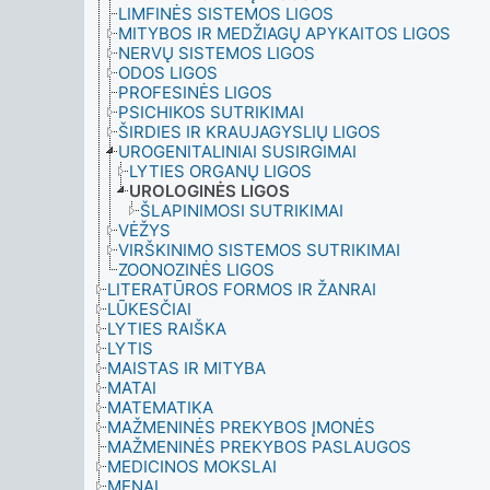
LIMFINĖS SISTEMOS LIGOS
MITYBOS IR MEDŽIAGŲ APYKAITOS LIGOS
NERVŲ SISTEMOS LIGOS
ODOS LIGOS
PROFESINĖS LIGOS
PSICHIKOS SUTRIKIMAI
ŠIRDIES IR KRAUJAGYSLIŲ LIGOS
UROGENITALINIAI SUSIRGIMAI
LYTIES ORGANŲ LIGOS
UROLOGINĖS LIGOS
ŠLAPINIMOSI SUTRIKIMAI
VĖŽYS
VIRŠKINIMO SISTEMOS SUTRIKIMAI
ZOONOZINĖS LIGOS
LITERATŪROS FORMOS IR ŽANRAI
LŪKESČIAI
LYTIES RAIŠKA
LYTIS
MAISTAS IR MITYBA
MATAI
MATEMATIKA
MAŽMENINĖS PREKYBOS ĮMONĖS
MAŽMENINĖS PREKYBOS PASLAUGOS
MEDICINOS MOKSLAI
MENAI