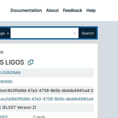
Documentation
About
Feedback
Help
×
age
Search
OS
S LIGOS
SUSIRGIMAI
IKIMAI
a.elsst:8d3f0d9d-47a3-4758-8b5b-dbddb494fca4:3
sda.eu/id/8d3f0d9d-47a3-4758-8b5b-dbddb494fca4
S
(ELSST Version 2)
OCI
Czech