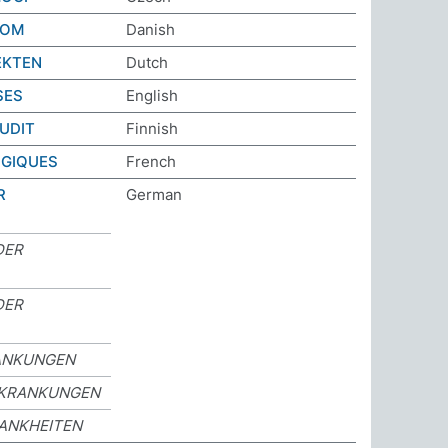
DOM
Danish
EKTEN
Dutch
SES
English
UDIT
Finnish
OGIQUES
French
R
German
DER
DER
ANKUNGEN
RKRANKUNGEN
ANKHEITEN