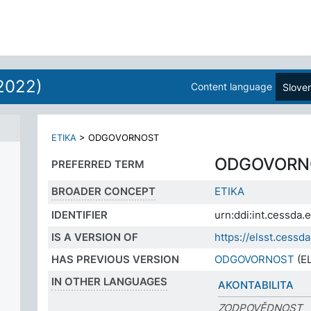
2022)
Content language
Slove
ETIKA
>
ODGOVORNOST
ODGOVORN
PREFERRED TERM
BROADER CONCEPT
ETIKA
IDENTIFIER
urn:ddi:int.cessd
IS A VERSION OF
https://elsst.ces
HAS PREVIOUS VERSION
ODGOVORNOST
(EL
IN OTHER LANGUAGES
AKONTABILITA
ZODPOVĚDNOST