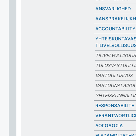
ANSVARLIGHED
AANSPRAKELIJKH
ACCOUNTABILITY
YHTEISKUNTAVAS
TILIVELVOLLISUU
TILIVELVOLLISUUS
TULOSVASTUULL
VASTUULLISUUS
VASTUUNALAISU
YHTEISKUNNALLI
RESPONSABILITÉ
VERANTWORTLIC
ΛΟΓΟΔΟΣΙΑ
ELSZÁMOLTATHA