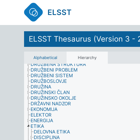
CILJ
ČLANSTVO
ELSST
ČLOVEŠKO VEDENJE
ČUSTVENO STANJE
DEGRADACIJA OKOLJA
DELO IN ZAPOSLOVANJE
DEMOGRAFIJA
ELSST Thesaurus (Version 3 - 
DIPLOMANT
DISKRIMINACIJA
DOBRO POČUTJE
Alphabetical
Hierarchy
DOSEŽEK
DRUŽBENA STRUKTURA
DRUŽBENI PROBLEM
DRUŽBENI SISTEM
DRUŽBOSLOVJE
DRUŽINA
DRUŽINSKI ČLAN
DRUŽINSKO OKOLJE
DRŽAVNI NADZOR
EKONOMIJA
ELEKTOR
ENERGIJA
ETIKA
DELOVNA ETIKA
DISCIPLINA