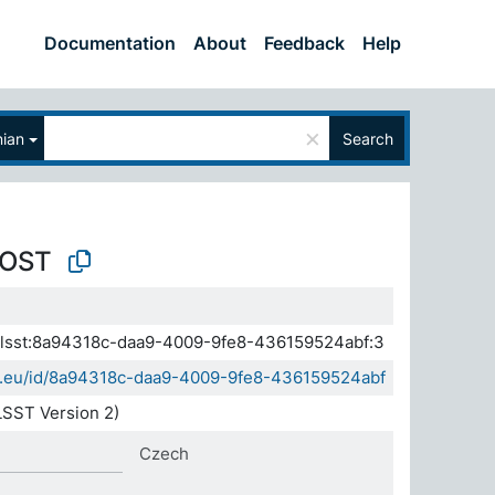
Documentation
About
Feedback
Help
×
nian
Search
OST
a.elsst:8a94318c-daa9-4009-9fe8-436159524abf:3
sda.eu/id/8a94318c-daa9-4009-9fe8-436159524abf
SST Version 2)
Czech