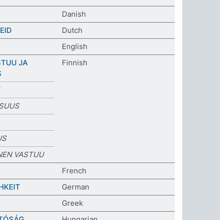
Danish
EID
Dutch
English
TUU JA
Finnish
S
ISUUS
US
NEN VASTUU
French
HKEIT
German
Greek
TÓSÁG
Hungarian