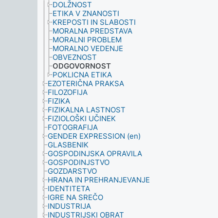
DOLŽNOST
ETIKA V ZNANOSTI
KREPOSTI IN SLABOSTI
MORALNA PREDSTAVA
MORALNI PROBLEM
MORALNO VEDENJE
OBVEZNOST
ODGOVORNOST
POKLICNA ETIKA
EZOTERIČNA PRAKSA
FILOZOFIJA
FIZIKA
FIZIKALNA LASTNOST
FIZIOLOŠKI UČINEK
FOTOGRAFIJA
GENDER EXPRESSION (en)
GLASBENIK
GOSPODINJSKA OPRAVILA
GOSPODINJSTVO
GOZDARSTVO
HRANA IN PREHRANJEVANJE
IDENTITETA
IGRE NA SREČO
INDUSTRIJA
INDUSTRIJSKI OBRAT