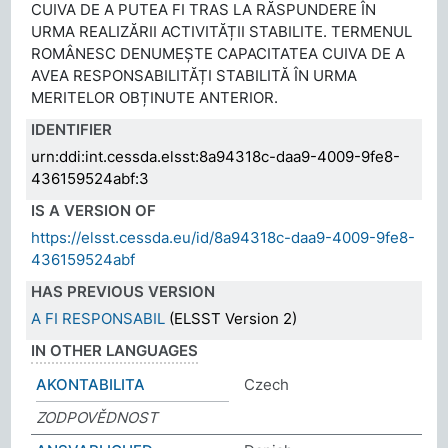
CUIVA DE A PUTEA FI TRAS LA RĂSPUNDERE ÎN
URMA REALIZĂRII ACTIVITĂȚII STABILITE. TERMENUL
ROMÂNESC DENUMEȘTE CAPACITATEA CUIVA DE A
AVEA RESPONSABILITĂȚI STABILITĂ ÎN URMA
MERITELOR OBȚINUTE ANTERIOR.
IDENTIFIER
urn:ddi:int.cessda.elsst:8a94318c-daa9-4009-9fe8-
436159524abf:3
IS A VERSION OF
https://elsst.cessda.eu/id/8a94318c-daa9-4009-9fe8-
436159524abf
HAS PREVIOUS VERSION
A FI RESPONSABIL
(ELSST Version 2)
IN OTHER LANGUAGES
AKONTABILITA
Czech
ZODPOVĚDNOST