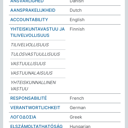
ANSVARLIGHED
Danish
AANSPRAKELIJKHEID
Dutch
ACCOUNTABILITY
English
YHTEISKUNTAVASTUU JA
Finnish
TILIVELVOLLISUUS
TILIVELVOLLISUUS
TULOSVASTUULLISUUS
VASTUULLISUUS
VASTUUNALAISUUS
YHTEISKUNNALLINEN
VASTUU
RESPONSABILITÉ
French
VERANTWORTLICHKEIT
German
ΛΟΓΟΔΟΣΙΑ
Greek
ELSZÁMOLTATHATÓSÁG
Hungarian