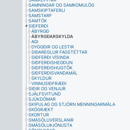
SAMNINGAR OG SAMKOMULÖG
SAMSKIPTAFERLI
SAMSTARF
SAMTÖK
SIÐFERÐI
ÁBYRGÐ
ÁBYRGÐARSKYLDA
AGI
DYGGÐIR OG LESTIR
SIÐAREGLUR FAGSTÉTTAR
SIÐFERÐI VÍSINDA
SIÐFERÐISHEGÐUN
SIÐFERÐISHUGTÖK
SIÐFERÐISVANDAMÁL
SKYLDUR
VINNUSIÐFRÆÐI
SIÐIR OG VENJUR
SJÁLFSVITUND
SJÚKDÓMAR
SKIPULAG OG STJÓRN MENNINGARMÁLA
SKÓGRÆKT
SKORTUR
SMÁSÖLUVERSLANIR
SMÁSÖLUÞJÓNUSTA