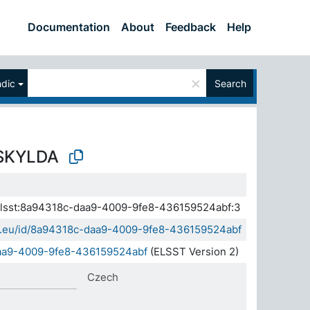
Documentation
About
Feedback
Help
×
ndic
Search
SKYLDA
a.elsst:8a94318c-daa9-4009-9fe8-436159524abf:3
sda.eu/id/8a94318c-daa9-4009-9fe8-436159524abf
daa9-4009-9fe8-436159524abf
(ELSST Version 2)
Czech