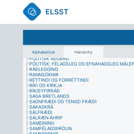
NÁTTÚRUFRÆÐI
NEMENDUR
ELSST
NEYSLA
NEYTENDAÞJÓNUSTA
ÖKUTÍMAR
OPINBER ÞJÓNUSTA
ORKA
ÓVÍGÐ SAMBÚÐ
PERSÓNULEIKI
Alphabetical
Hierarchy
PLÁGUR
PÓLITÍSK AÐGERÐ
PÓLITÍSK, FÉLAGSLEG OG EFNAHAGSLEG MÁLEF
RÁÐLEGGING
RANNSÓKNIR
RÉTTINDI OG FORRÉTTINDI
RÍKI OG KIRKJA
RÍKISYFIRRÁÐ
SAGA BRETLANDS
SAGNFRÆÐI OG TENGD FRÆÐI
SAKASKRÁ
SÁLFRÆÐI
SÁLRÆN ÁHRIF
SAMEINING
SAMFÉLAGSÞRÓUN
SAMKEPPNIR