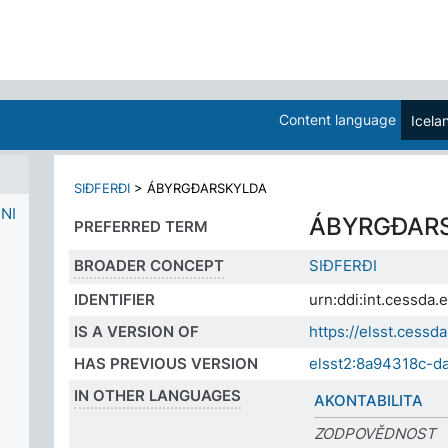
Content language
Icela
SIÐFERÐI
>
ÁBYRGÐARSKYLDA
NI
ÁBYRGÐAR
PREFERRED TERM
BROADER CONCEPT
SIÐFERÐI
IDENTIFIER
urn:ddi:int.cessd
IS A VERSION OF
https://elsst.ces
HAS PREVIOUS VERSION
elsst2:8a94318c-
IN OTHER LANGUAGES
AKONTABILITA
ZODPOVĚDNOST