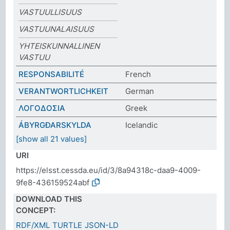
VASTUULLISUUS
VASTUUNALAISUUS
YHTEISKUNNALLINEN
VASTUU
RESPONSABILITÉ
French
VERANTWORTLICHKEIT
German
ΛΟΓΟΔΟΣΙΑ
Greek
ÁBYRGÐARSKYLDA
Icelandic
[show all 21 values]
URI
https://elsst.cessda.eu/id/3/8a94318c-daa9-4009-
9fe8-436159524abf
DOWNLOAD THIS
CONCEPT:
RDF/XML
TURTLE
JSON-LD