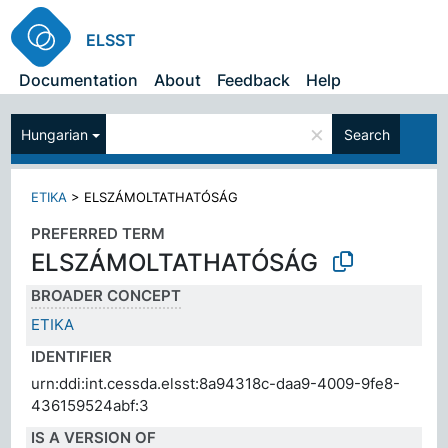
ELSST
Documentation
About
Feedback
Help
×
Hungarian
Search
ETIKA
>
ELSZÁMOLTATHATÓSÁG
PREFERRED TERM
ELSZÁMOLTATHATÓSÁG
BROADER CONCEPT
ETIKA
IDENTIFIER
urn:ddi:int.cessda.elsst:8a94318c-daa9-4009-9fe8-
436159524abf:3
IS A VERSION OF