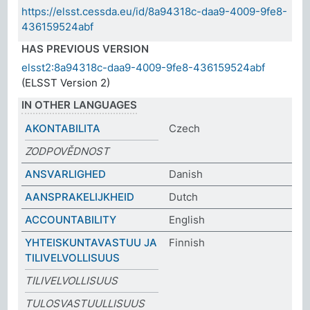
https://elsst.cessda.eu/id/8a94318c-daa9-4009-9fe8-
436159524abf
HAS PREVIOUS VERSION
elsst2:8a94318c-daa9-4009-9fe8-436159524abf
(ELSST Version 2)
IN OTHER LANGUAGES
AKONTABILITA
Czech
ZODPOVĚDNOST
ANSVARLIGHED
Danish
AANSPRAKELIJKHEID
Dutch
ACCOUNTABILITY
English
YHTEISKUNTAVASTUU JA
Finnish
TILIVELVOLLISUUS
TILIVELVOLLISUUS
TULOSVASTUULLISUUS