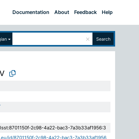
Documentation
About
Feedback
Help
×
ian
Search
V
T
.elsst:8701150f-2c98-4a22-bac3-7a3b33af1956:3
da.eu/id/8701150f-2c98-4a22-bac3-7a3b33af1956