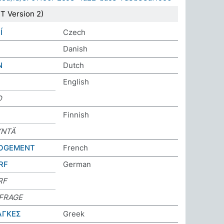
T Version 2)
Í
Czech
Danish
N
Dutch
English
D
Finnish
YNTÄ
LOGEMENT
French
RF
German
RF
FRAGE
ΑΓΚΕΣ
Greek