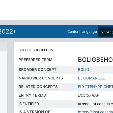
2022)
Content language
Norweg
BOLIG
>
BOLIGBEHOV
BOLIGBEHO
PREFERRED TERM
BROADER CONCEPT
BOLIG
NARROWER CONCEPTS
BOLIGMANGEL
RELATED CONCEPTS
FLYTTEHYPPIGHE
ENTRY TERMS
BOLIGKRAV
IDENTIFIER
urn:ddi:int.cessda
IS A VERSION OF
https://elsst.cess