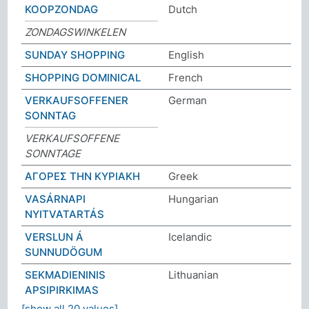
KOOPZONDAG
Dutch
ZONDAGSWINKELEN
SUNDAY SHOPPING
English
SHOPPING DOMINICAL
French
VERKAUFSOFFENER
German
SONNTAG
VERKAUFSOFFENE
SONNTAGE
ΑΓΟΡΕΣ ΤΗΝ ΚΥΡΙΑΚΗ
Greek
VASÁRNAPI
Hungarian
NYITVATARTÁS
VERSLUN Á
Icelandic
SUNNUDÖGUM
SEKMADIENINIS
Lithuanian
APSIPIRKIMAS
[show all 20 values]