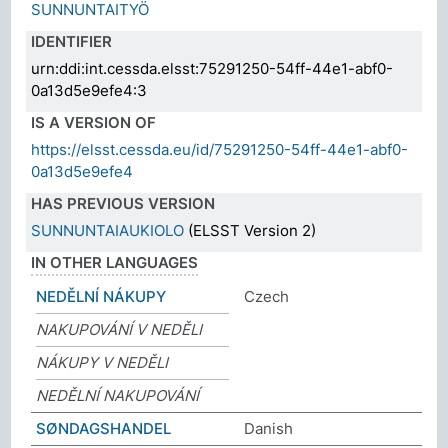
SUNNUNTAITYÖ
IDENTIFIER
urn:ddi:int.cessda.elsst:75291250-54ff-44e1-abf0-
0a13d5e9efe4:3
IS A VERSION OF
https://elsst.cessda.eu/id/75291250-54ff-44e1-abf0-
0a13d5e9efe4
HAS PREVIOUS VERSION
SUNNUNTAIAUKIOLO
(ELSST Version 2)
IN OTHER LANGUAGES
NEDĚLNÍ NÁKUPY
Czech
NAKUPOVÁNÍ V NEDĚLI
NÁKUPY V NEDĚLI
NEDĚLNÍ NAKUPOVÁNÍ
SØNDAGSHANDEL
Danish