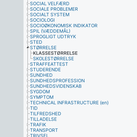
SOCIAL VELFÆRD
SOCIALE PROBLEMER
SOCIALT SYSTEM
SOCIOLOGI
SOCIOØKONOMISK INDIKATOR
SPIL (VÆDDEMÅL)
SPROGLIGT UDTRYK
STED
STØRRELSE
KLASSESTØRRELSE
SKOLESTØRRELSE
STRAFFEATTEST
STUDERENDE
SUNDHED
SUNDHEDSPROFESSION
SUNDHEDSVIDENSKAB
SYGDOM
SYMPTOM
TECHNICAL INFRASTRUCTURE (en)
TID
TILFREDSHED
TILLADELSE
TRAFIK
TRANSPORT
TRIVSEL