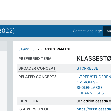
2022)
Content language
Da
STØRRELSE
>
KLASSESTØRRELSE
KLASSESTØ
PREFERRED TERM
BROADER CONCEPT
STØRRELSE
RELATED CONCEPTS
LÆRER/STUDEREN
OPTAGELSE
SKOLEKLASSE
UDDANNELSESTIL
IDENTIFIER
urn:ddi:int.cessda
IS A VERSION OF
https://elsst.cess