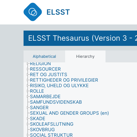
POLITISKE, SOCIALE OG ØKONOMISKE EMNER
PRÆSTATION
ELSST
PRESTIGE
PRODUKT
PSYKOLOGI
PSYKOLOGISK EFFEKT
PUBLIKUM
ELSST Thesaurus (Version 3 - 
RÅD (VEJLEDNING)
REGERING
REGISTRERET PARTNERSKAB
Alphabetical
Hierarchy
REJSE
RELIGION
RESSOURCER
RET OG JUSTITS
RETTIGHEDER OG PRIVILEGIER
RISIKO, UHELD OG ULYKKE
ROLLE
SAMARBEJDE
SAMFUNDSVIDENSKAB
SANGER
SEXUAL AND GENDER GROUPS (en)
SKADE
SKOLEAFSLUTNING
SKOVBRUG
SOCIAL STRUKTUR