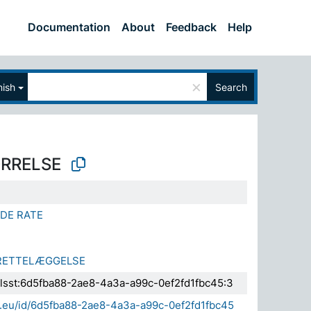
Documentation
About
Feedback
Help
×
nish
Search
RRELSE
DE RATE
RETTELÆGGELSE
.elsst:6d5fba88-2ae8-4a3a-a99c-0ef2fd1fbc45:3
da.eu/id/6d5fba88-2ae8-4a3a-a99c-0ef2fd1fbc45