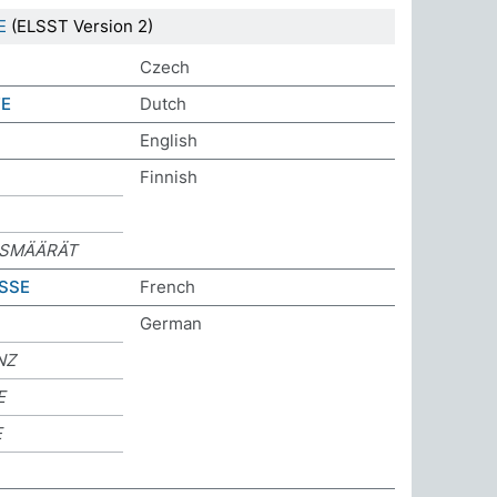
E
(ELSST Version 2)
Czech
E
Dutch
English
Finnish
ASMÄÄRÄT
ASSE
French
German
NZ
E
E