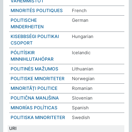
VÄHEMMISTÖT
MINORITÉS POLITIQUES
French
POLITISCHE
German
MINDERHEITEN
KISEBBSÉGI POLITIKAI
Hungarian
CSOPORT
PÓLITÍSKIR
Icelandic
MINNIHLUTAHÓPAR
POLITINĖS MAŽUMOS
Lithuanian
POLITISKE MINORITETER
Norwegian
MINORITĂȚI POLITICE
Romanian
POLITIČNA MANJŠINA
Slovenian
MINORÍAS POLÍTICAS
Spanish
POLITISKA MINORITETER
Swedish
URI