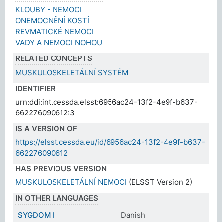
KLOUBY - NEMOCI
ONEMOCNĚNÍ KOSTÍ
REVMATICKÉ NEMOCI
VADY A NEMOCI NOHOU
RELATED CONCEPTS
MUSKULOSKELETÁLNÍ SYSTÉM
IDENTIFIER
urn:ddi:int.cessda.elsst:6956ac24-13f2-4e9f-b637-
662276090612:3
IS A VERSION OF
https://elsst.cessda.eu/id/6956ac24-13f2-4e9f-b637-
662276090612
HAS PREVIOUS VERSION
MUSKULOSKELETÁLNÍ NEMOCI
(ELSST Version 2)
IN OTHER LANGUAGES
SYGDOM I
Danish