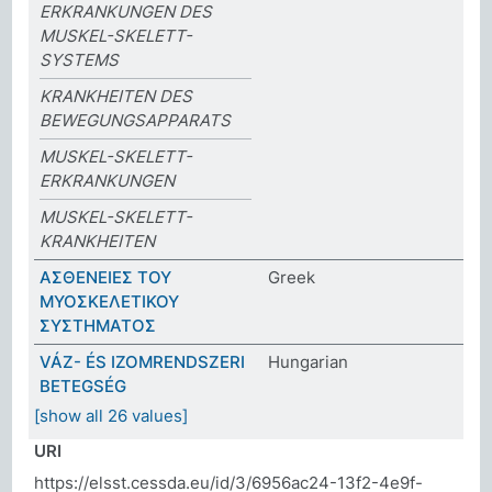
ERKRANKUNGEN DES
MUSKEL-SKELETT-
SYSTEMS
KRANKHEITEN DES
BEWEGUNGSAPPARATS
MUSKEL-SKELETT-
ERKRANKUNGEN
MUSKEL-SKELETT-
KRANKHEITEN
ΑΣΘΕΝΕΙΕΣ ΤΟΥ
Greek
ΜΥΟΣΚΕΛΕΤΙΚΟΥ
ΣΥΣΤΗΜΑΤΟΣ
VÁZ- ÉS IZOMRENDSZERI
Hungarian
BETEGSÉG
[show all 26 values]
URI
https://elsst.cessda.eu/id/3/6956ac24-13f2-4e9f-