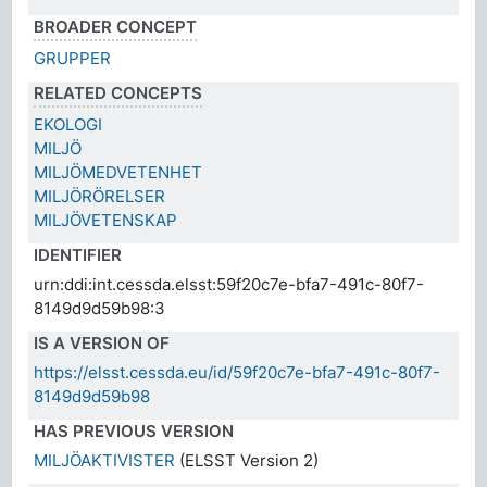
BROADER CONCEPT
GRUPPER
RELATED CONCEPTS
EKOLOGI
MILJÖ
MILJÖMEDVETENHET
MILJÖRÖRELSER
MILJÖVETENSKAP
IDENTIFIER
urn:ddi:int.cessda.elsst:59f20c7e-bfa7-491c-80f7-
8149d9d59b98:3
IS A VERSION OF
https://elsst.cessda.eu/id/59f20c7e-bfa7-491c-80f7-
8149d9d59b98
HAS PREVIOUS VERSION
MILJÖAKTIVISTER
(ELSST Version 2)