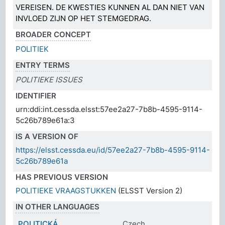
VEREISEN. DE KWESTIES KUNNEN AL DAN NIET VAN
INVLOED ZIJN OP HET STEMGEDRAG.
BROADER CONCEPT
POLITIEK
ENTRY TERMS
POLITIEKE ISSUES
IDENTIFIER
urn:ddi:int.cessda.elsst:57ee2a27-7b8b-4595-9114-
5c26b789e61a:3
IS A VERSION OF
https://elsst.cessda.eu/id/57ee2a27-7b8b-4595-9114-
5c26b789e61a
HAS PREVIOUS VERSION
POLITIEKE VRAAGSTUKKEN
(ELSST Version 2)
IN OTHER LANGUAGES
POLITICKÁ
Czech