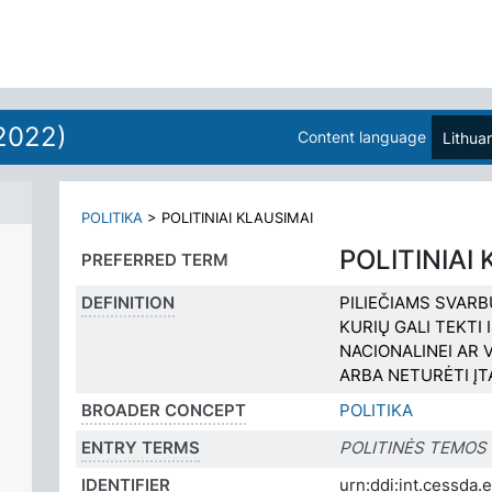
2022)
Content language
Lithua
POLITIKA
>
POLITINIAI KLAUSIMAI
POLITINIAI
PREFERRED TERM
DEFINITION
PILIEČIAMS SVARB
KURIŲ GALI TEKTI 
NACIONALINEI AR V
ARBA NETURĖTI ĮT
BROADER CONCEPT
POLITIKA
ENTRY TERMS
POLITINĖS TEMOS
IDENTIFIER
urn:ddi:int.cessd