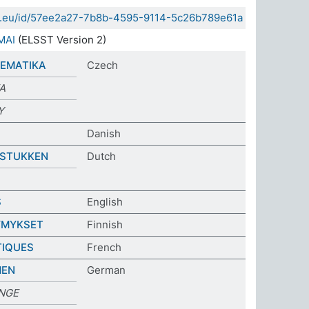
sda.eu/id/57ee2a27-7b8b-4595-9114-5c26b789e61a
MAI
(ELSST Version 2)
LEMATIKA
Czech
A
Y
Danish
GSTUKKEN
Dutch
S
English
SYMYKSET
Finnish
TIQUES
French
MEN
German
ANGE