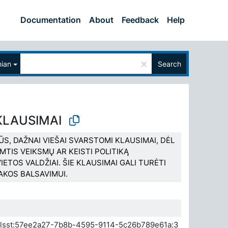
Documentation
About
Feedback
Help
×
nian
Search
 KLAUSIMAI
ŪS, DAŽNAI VIEŠAI SVARSTOMI KLAUSIMAI, DĖL
IMTIS VEIKSMŲ AR KEISTI POLITIKĄ
IETOS VALDŽIAI. ŠIE KLAUSIMAI GALI TURĖTI
AKOS BALSAVIMUI.
a.elsst:57ee2a27-7b8b-4595-9114-5c26b789e61a:3