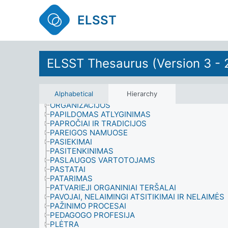
MOKYKLOS BAIGIMAS
MOKYMOSI APLINKA
ELSST
MOTYVACIJA
MUZIKANTAI
NAMŲ ŪKIAI
NARYSTĖ
NEGALIOS
ELSST Thesaurus (Version 3 - 
NEPRITEKLIUS
NUSIGINKLAVIMAS
NUSIKALTIMAI IR SAUGUMAS
Alphabetical
Hierarchy
OKUPUOTOS TERITORIJOS
ORGANIZACIJOS
PAPILDOMAS ATLYGINIMAS
PAPROČIAI IR TRADICIJOS
PAREIGOS NAMUOSE
PASIEKIMAI
PASITENKINIMAS
PASLAUGOS VARTOTOJAMS
PASTATAI
PATARIMAS
PATVARIEJI ORGANINIAI TERŠALAI
PAVOJAI, NELAIMINGI ATSITIKIMAI IR NELAIMĖS
PAŽINIMO PROCESAI
PEDAGOGO PROFESIJA
PLĖTRA