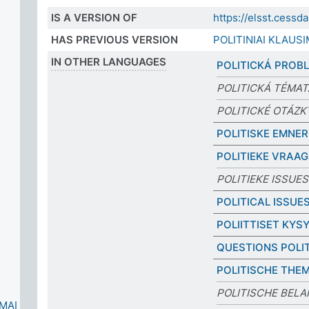
IS A VERSION OF
https://elsst.ces
HAS PREVIOUS VERSION
POLITINIAI KLAUSI
IN OTHER LANGUAGES
POLITICKÁ PROB
POLITICKÁ TÉMAT
POLITICKÉ OTÁZK
POLITISKE EMNER
POLITIEKE VRAA
POLITIEKE ISSUES
POLITICAL ISSUE
POLIITTISET KY
QUESTIONS POLI
POLITISCHE THE
POLITISCHE BEL
IMAI