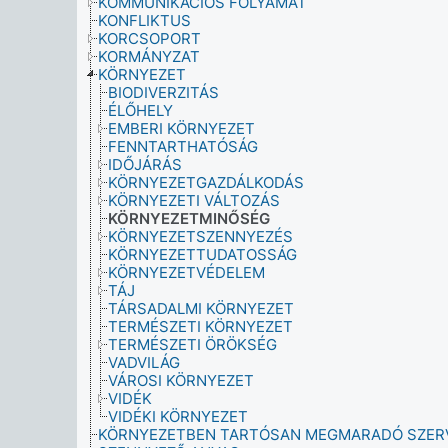
KOMMUNIKÁCIÓS FOLYAMAT
KONFLIKTUS
KORCSOPORT
KORMÁNYZAT
KÖRNYEZET
BIODIVERZITÁS
ÉLŐHELY
EMBERI KÖRNYEZET
FENNTARTHATÓSÁG
IDŐJÁRÁS
KÖRNYEZETGAZDÁLKODÁS
KÖRNYEZETI VÁLTOZÁS
KÖRNYEZETMINŐSÉG
KÖRNYEZETSZENNYEZÉS
KÖRNYEZETTUDATOSSÁG
KÖRNYEZETVÉDELEM
TÁJ
TÁRSADALMI KÖRNYEZET
TERMÉSZETI KÖRNYEZET
TERMÉSZETI ÖRÖKSÉG
VADVILÁG
VÁROSI KÖRNYEZET
VIDÉK
VIDÉKI KÖRNYEZET
KÖRNYEZETBEN TARTÓSAN MEGMARADÓ SZER