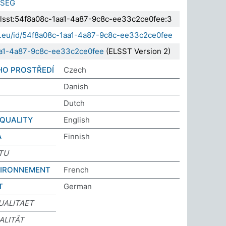
KSÉG
.elsst:54f8a08c-1aa1-4a87-9c8c-ee33c2ce0fee:3
da.eu/id/54f8a08c-1aa1-4a87-9c8c-ee33c2ce0fee
aa1-4a87-9c8c-ee33c2ce0fee
(ELSST Version 2)
HO PROSTŘEDÍ
Czech
Danish
Dutch
QUALITY
English
A
Finnish
TU
NVIRONNEMENT
French
T
German
UALITAET
ALITÄT