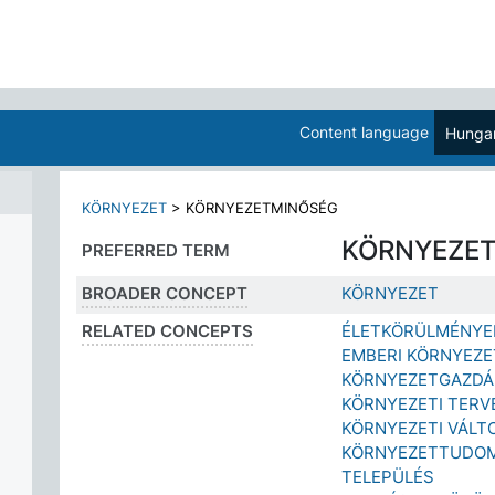
Content language
Hungar
KÖRNYEZET
>
KÖRNYEZETMINŐSÉG
KÖRNYEZE
PREFERRED TERM
BROADER CONCEPT
KÖRNYEZET
RELATED CONCEPTS
ÉLETKÖRÜLMÉNYE
EMBERI KÖRNYEZE
KÖRNYEZETGAZDÁ
KÖRNYEZETI TERV
KÖRNYEZETI VÁLT
KÖRNYEZETTUDO
TELEPÜLÉS