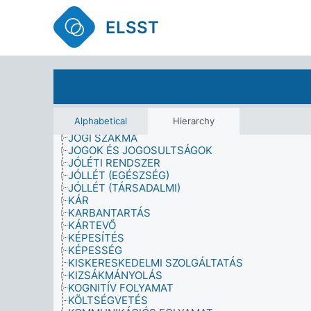
INFORMÁCIÓFORRÁS
INFORMÁCIÓHASZNÁLAT
ELSST
INFORMÁCIÓIGÉNY
INFORMÁCIÓS/KÖNYVTÁRI SZOLGÁLTATÁS
INGATLANTULAJDON, BIRTOKLÁS ÉS BÉRLÉS
INTEGRÁCIÓ
IPARÁG
IPARTELEP
IRODALMI FORMA ÉS MŰFAJ
JÁRMŰ
Alphabetical
Hierarchy
JOG ÉS IGAZSÁGSZOLGÁLTATÁS
JOGI SZAKMA
JOGOK ÉS JOGOSULTSÁGOK
JÓLÉTI RENDSZER
JÓLLÉT (EGÉSZSÉG)
JÓLLÉT (TÁRSADALMI)
KÁR
KARBANTARTÁS
KÁRTEVŐ
KÉPESÍTÉS
KÉPESSÉG
KISKERESKEDELMI SZOLGÁLTATÁS
KIZSÁKMÁNYOLÁS
KOGNITÍV FOLYAMAT
KÖLTSÉGVETÉS