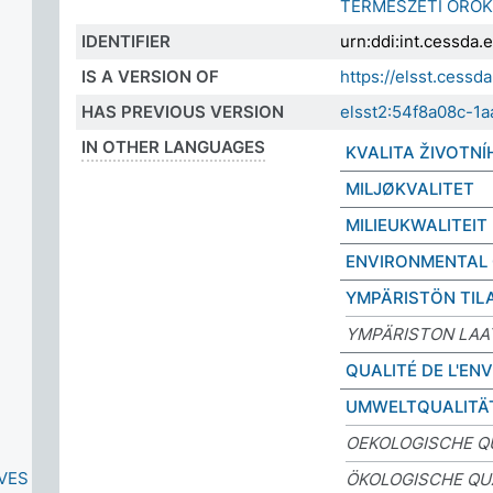
TERMÉSZETI ÖRÖ
IDENTIFIER
urn:ddi:int.cessda
IS A VERSION OF
https://elsst.cess
HAS PREVIOUS VERSION
elsst2:54f8a08c-1
IN OTHER LANGUAGES
KVALITA ŽIVOTNÍ
MILJØKVALITET
MILIEUKWALITEIT
ENVIRONMENTAL 
YMPÄRISTÖN TIL
YMPÄRISTON LAA
QUALITÉ DE L'E
UMWELTQUALITÄ
OEKOLOGISCHE Q
VES
ÖKOLOGISCHE QU