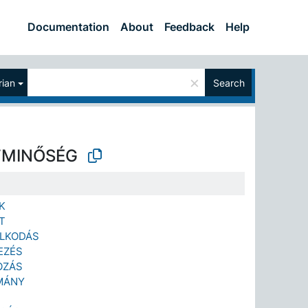
Documentation
About
Feedback
Help
×
ian
Search
TMINŐSÉG
K
T
LKODÁS
EZÉS
OZÁS
MÁNY