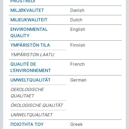
PROSTŘEDÍ
MILJØKVALITET
Danish
MILIEUKWALITEIT
Dutch
ENVIRONMENTAL
English
QUALITY
YMPÄRISTÖN TILA
Finnish
YMPÄRISTON LAATU
QUALITÉ DE
French
L'ENVIRONNEMENT
UMWELTQUALITÄT
German
OEKOLOGISCHE
QUALITAET
ÖKOLOGISCHE QUALITÄT
UMWELTQUALITAET
ΠΟΙΟΤΗΤΑ ΤΟΥ
Greek