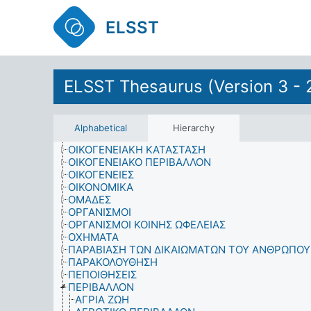
ΜΕΛΗ ΟΙΚΟΓΕΝΕΙΑΣ
ELSST
ΜΕΤΑΝΑΣΤΕΣ-ΣΤΡΙΕΣ
ΜΕΤΑΝΑΣΤΕΥΣΗ ΠΛΗΘΥΣΜΟΥ
ΜΕΤΑΠΟΛΕΜΙΚΑ ΜΕΤΡΑ
ΜΕΤΑΦΟΡΕΣ
ΜΕΤΡΗΣΕΙΣ
ELSST Thesaurus (Version 3 - 
ΜΟΥΣΙΚΟΙ
ΝΟΙΚΟΚΥΡΙΑ
ΝΟΜΙΚΑ ΕΠΑΓΓΕΛΜΑΤΑ
ΝΟΜΟΣ ΚΑΙ ΔΙΚΑΙΟΣΥΝΗ
Alphabetical
Hierarchy
ΟΙΚΙΑΚΕΣ ΕΥΘΥΝΕΣ
ΟΙΚΟΓΕΝΕΙΑΚΗ ΚΑΤΑΣΤΑΣΗ
ΟΙΚΟΓΕΝΕΙΑΚΟ ΠΕΡΙΒΑΛΛΟΝ
ΟΙΚΟΓΕΝΕΙΕΣ
ΟΙΚΟΝΟΜΙΚΑ
ΟΜΑΔΕΣ
ΟΡΓΑΝΙΣΜΟΙ
ΟΡΓΑΝΙΣΜΟΙ ΚΟΙΝΗΣ ΩΦΕΛΕΙΑΣ
ΟΧΗΜΑΤΑ
ΠΑΡΑΒΙΑΣΗ ΤΩΝ ΔΙΚΑΙΩΜΑΤΩΝ ΤΟΥ ΑΝΘΡΩΠΟΥ
ΠΑΡΑΚΟΛΟΥΘΗΣΗ
ΠΕΠΟΙΘΗΣΕΙΣ
ΠΕΡΙΒΑΛΛΟΝ
ΑΓΡΙΑ ΖΩΗ