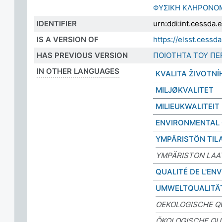
ΦΥΣΙΚΗ ΚΛΗΡΟΝΟ
IDENTIFIER
urn:ddi:int.cessda
IS A VERSION OF
https://elsst.cess
HAS PREVIOUS VERSION
ΠΟΙΟΤΗΤΑ ΤΟΥ ΠΕ
IN OTHER LANGUAGES
KVALITA ŽIVOTNÍ
MILJØKVALITET
MILIEUKWALITEIT
ENVIRONMENTAL 
YMPÄRISTÖN TIL
YMPÄRISTON LAA
QUALITÉ DE L'E
UMWELTQUALITÄ
OEKOLOGISCHE Q
ÖKOLOGISCHE QU