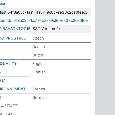
ΜΙΑ
.elsst:54f8a08c-1aa1-4a87-9c8c-ee33c2ce0fee:3
da.eu/id/54f8a08c-1aa1-4a87-9c8c-ee33c2ce0fee
ΡΙΒΑΛΛΟΝΤΟΣ
(ELSST Version 2)
HO PROSTŘEDÍ
Czech
Danish
Dutch
QUALITY
English
A
Finnish
TU
NVIRONNEMENT
French
T
German
UALITAET
ALITÄT