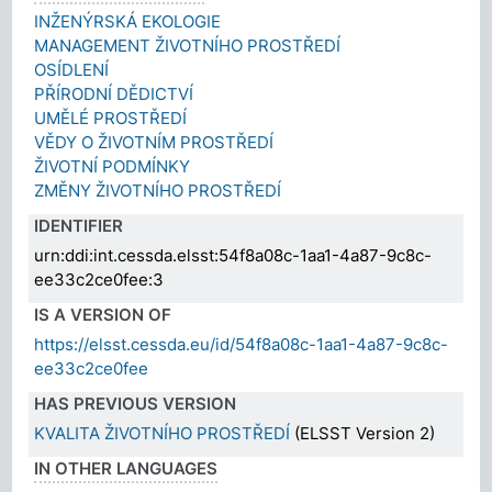
INŽENÝRSKÁ EKOLOGIE
MANAGEMENT ŽIVOTNÍHO PROSTŘEDÍ
OSÍDLENÍ
PŘÍRODNÍ DĚDICTVÍ
UMĚLÉ PROSTŘEDÍ
VĚDY O ŽIVOTNÍM PROSTŘEDÍ
ŽIVOTNÍ PODMÍNKY
ZMĚNY ŽIVOTNÍHO PROSTŘEDÍ
IDENTIFIER
urn:ddi:int.cessda.elsst:54f8a08c-1aa1-4a87-9c8c-
ee33c2ce0fee:3
IS A VERSION OF
https://elsst.cessda.eu/id/54f8a08c-1aa1-4a87-9c8c-
ee33c2ce0fee
HAS PREVIOUS VERSION
KVALITA ŽIVOTNÍHO PROSTŘEDÍ
(ELSST Version 2)
IN OTHER LANGUAGES