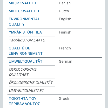
MILJØKVALITET
Danish
MILIEUKWALITEIT
Dutch
ENVIRONMENTAL
English
QUALITY
YMPÄRISTÖN TILA
Finnish
YMPÄRISTON LAATU
QUALITÉ DE
French
L'ENVIRONNEMENT
UMWELTQUALITÄT
German
OEKOLOGISCHE
QUALITAET
ÖKOLOGISCHE QUALITÄT
UMWELTQUALITAET
ΠΟΙΟΤΗΤΑ ΤΟΥ
Greek
ΠΕΡΙΒΑΛΛΟΝΤΟΣ