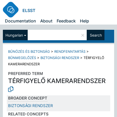
ELSST
Documentation
About
Feedback
Help
×
Hungarian
Search
BŰNÖZÉS ÉS BIZTONSÁG
>
RENDFENNTARTÁS
>
BŰNMEGELŐZÉS
>
BIZTONSÁGI RENDSZER
>
TÉRFIGYELŐ
KAMERARENDSZER
PREFERRED TERM
TÉRFIGYELŐ KAMERARENDSZER
BROADER CONCEPT
BIZTONSÁGI RENDSZER
RELATED CONCEPTS