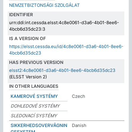
NEMZETBIZTONSÁGI SZOLGÁLAT
IDENTIFIER
urn:ddi:int.cessda.elsst:4c8e0061-d3a6-4b01-8ee6-
4bcb6d35dc23:3
IS A VERSION OF
https://elsst.cessda.eu/id/4c8e0061-d3a6-4b01-8ee6-
4bcb6d35dc23
HAS PREVIOUS VERSION
elsst2:4c8e0061-d3a6-4b01-8ee6-4bcb6d35dc23
(ELSST Version 2)
IN OTHER LANGUAGES
KAMEROVÉ SYSTÉMY
Czech
DOHLEDOVÉ SYSTÉMY
SLEDOVACÍ SYSTÉMY
SIKKERHEDSOVERVÅGNIN
Danish
GSSYSTEM