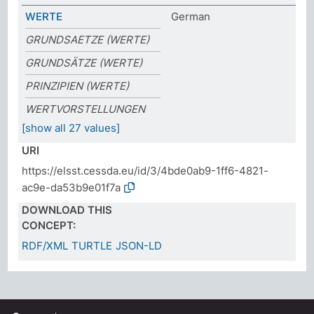
WERTE
German
GRUNDSAETZE (WERTE)
GRUNDSÄTZE (WERTE)
PRINZIPIEN (WERTE)
WERTVORSTELLUNGEN
[show all 27 values]
URI
https://elsst.cessda.eu/id/3/4bde0ab9-1ff6-4821-
ac9e-da53b9e01f7a
DOWNLOAD THIS
CONCEPT:
RDF/XML
TURTLE
JSON-LD