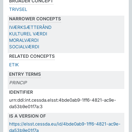
BROADER CONCEPT
TRIVSEL
NARROWER CONCEPTS
IVÆRKSÆTTERÅND
KULTUREL VÆRDI
MORALVÆRDI
SOCIALVÆRDI
RELATED CONCEPTS
ETIK
ENTRY TERMS
PRINCIP
IDENTIFIER
urn:ddi:int.cessda.elsst:4bde0ab9-1ff6-4821-ac9e-
da53b9e01f7a:3
IS A VERSION OF
https://elsst.cessda.eu/id/4bde0ab9-1ff6-4821-ac9e-
da53b9e01f7a