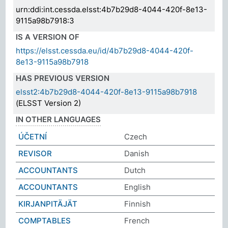
urn:ddi:int.cessda.elsst:4b7b29d8-4044-420f-8e13-
9115a98b7918:3
IS A VERSION OF
https://elsst.cessda.eu/id/4b7b29d8-4044-420f-
8e13-9115a98b7918
HAS PREVIOUS VERSION
elsst2:4b7b29d8-4044-420f-8e13-9115a98b7918
(ELSST Version 2)
IN OTHER LANGUAGES
ÚČETNÍ
Czech
REVISOR
Danish
ACCOUNTANTS
Dutch
ACCOUNTANTS
English
KIRJANPITÄJÄT
Finnish
COMPTABLES
French