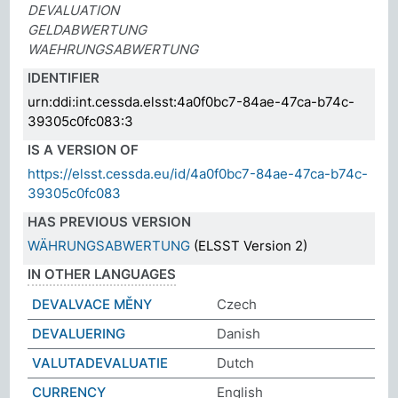
DEVALUATION
GELDABWERTUNG
WAEHRUNGSABWERTUNG
IDENTIFIER
urn:ddi:int.cessda.elsst:4a0f0bc7-84ae-47ca-b74c-
39305c0fc083:3
IS A VERSION OF
https://elsst.cessda.eu/id/4a0f0bc7-84ae-47ca-b74c-
39305c0fc083
HAS PREVIOUS VERSION
WÄHRUNGSABWERTUNG
(ELSST Version 2)
IN OTHER LANGUAGES
DEVALVACE MĚNY
Czech
DEVALUERING
Danish
VALUTADEVALUATIE
Dutch
CURRENCY
English